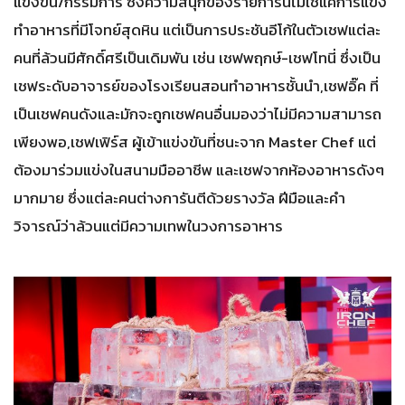
แข่งขัน/กรรมการ ซึ่งความสนุกของรายการนี้ไม่ใช่แค่การแข่ง
ทำอาหารที่มีโจทย์สุดหิน แต่เป็นการประชันอีโก้ในตัวเชฟแต่ละ
คนที่ล้วนมีศักดิ์ศรีเป็นเดิมพัน เช่น เชฟพฤกษ์-เชฟโทนี่ ซึ่งเป็น
เชฟระดับอาจารย์ของโรงเรียนสอนทำอาหารชั้นนำ,เชฟอิ๊ค ที่
เป็นเชฟคนดังและมักจะถูกเชฟคนอื่นมองว่าไม่มีความสามารถ
เพียงพอ,เชฟเฟิร์ส ผู้เข้าแข่งขันที่ชนะจาก Master Chef แต่
ต้องมาร่วมแข่งในสนามมืออาชีพ และเชฟจากห้องอาหารดังๆ
มากมาย ซึ่งแต่ละคนต่างการันตีด้วยรางวัล ฝีมือและคำ
วิจารณ์ว่าล้วนแต่มีความเทพในวงการอาหาร