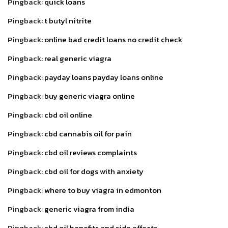
Pingback:
quick loans
Pingback:
t butyl nitrite
Pingback:
online bad credit loans no credit check
Pingback:
real generic viagra
Pingback:
payday loans payday loans online
Pingback:
buy generic viagra online
Pingback:
cbd oil online
Pingback:
cbd cannabis oil for pain
Pingback:
cbd oil reviews complaints
Pingback:
cbd oil for dogs with anxiety
Pingback:
where to buy viagra in edmonton
Pingback:
generic viagra from india
Pingback:
cbd oil benefits and side effects