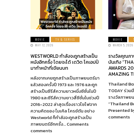
MOVIE
TV & SERIES
MOVIE
MAY 12, 2026
MARCH 5, 2026
WESTWORLD กำลังจะถูกสร้างเป็น
รางวัลคุณภา
หนังอีกครั้ง โดยจะได้ เดวิด โคเอปป์
บันเทิง “TH
มาทำหน้าที่เขียนบท
AWARDS 20
AMAZING T
หลังจากเคยถูกสร้างเป็นภาพยนตร์มา
Thailand Box
แล้วสองครั้งปี 1973 และ 1976 และถูก
TODAY ร่วมม
สร้างเป็นซีรีส์ความยาวหนึ่งซีซั่นในปี
รางวัลภาพยนต
1980 และซีรีส์ความยาวสี่ซีซั่นในช่วงปี
“Thailand B
2016-2022 ล่าสุดเรื่องราวไซไฟจาก
Presented 
ความคิดของ ไมเคิล ไครช์ตัน อย่าง
comments
Westworld ก็กำลังจะถูกสร้างเป็น
ภาพยนตร์อีกครั้ง… Comments
comments