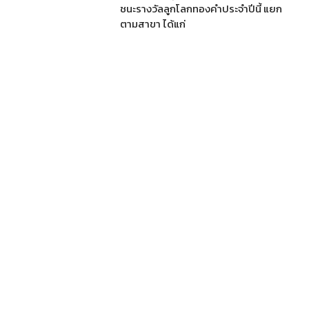
ชนะรางวัลลูกโลกทองคำประจำปีนี้ แยก
ตามสาขา ได้แก่