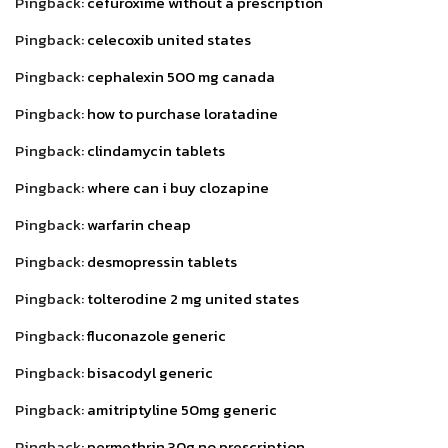
Pingback:
cefuroxime without a prescription
Pingback:
celecoxib united states
Pingback:
cephalexin 500 mg canada
Pingback:
how to purchase loratadine
Pingback:
clindamycin tablets
Pingback:
where can i buy clozapine
Pingback:
warfarin cheap
Pingback:
desmopressin tablets
Pingback:
tolterodine 2 mg united states
Pingback:
fluconazole generic
Pingback:
bisacodyl generic
Pingback:
amitriptyline 50mg generic
Pingback:
permethrin 30g no prescription