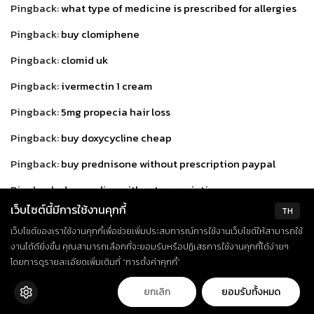
Pingback:
what type of medicine is prescribed for allergies
Pingback:
buy clomiphene
Pingback:
clomid uk
Pingback:
ivermectin 1 cream
Pingback:
5mg propecia hair loss
Pingback:
buy doxycycline cheap
Pingback:
buy prednisone without prescription paypal
Pingback:
doxycycline without prescription
เว็บไซต์นี้มีการใช้งานคุกกี้
TH
Pingback:
tadalafil generic in usa
เว็บไซต์ของเราใช้งานคุกกี้เพื่อช่วยเพิ่มประสบการณ์การใช้งานเว็บไซต์ให้สามารถใช้
Pingback:
doxycycline 100mg tablets
งานได้ดียิ่งขึ้น คุณสามารถเลือกที่จะยอมรับหรือปฏิเสธการใช้งานคุกกี้ได้ง่ายๆ
โดยการดูรายละเอียดเพิ่มเติมที่ “การตั้งค่าคุกกี้”
Pingback:
stromectol over the counter walgreens
ยกเลิก
ยอมรับทั้งหมด
Pingback:
how to get generic cialis