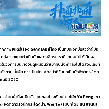
ากภาพยนตร์เรื่อง
ฉลาดเกมส์โกง
เป็นที่ประจักษ์แล้วว่าฝีมือ
 หลังจากแยกตัวเป็นนักแสดงอิสระ เราก็แทบจะไม่ได้เห็นผล
วงการบันเทิงจีนดูเหมือนว่าเขาคนนี้จะกำลังไปได้สวยเลยที
จะท้าทาย นั่นคือ การเป็นนักแสดงนำที่รับบทเป็นนักกีฬากระโดด
ในปี 2020
กกระโดดน้ำที่จะเป็นตัวแทนของโรงเรียนโดยโค้ช
Yu Feng
เขา
o
) อดีตดาวรุ่งนักกระโดดน้ำ,
Wei Te
(รับบทโดย
นน ชานน
)