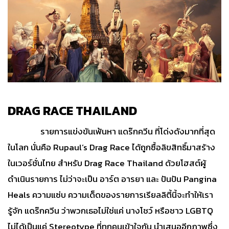
DRAG RACE THAILAND
รายการแข่งขันเฟ้นหา แดร๊กควีน ที่โด่งดังมากที่สุด
ในโลก นั่นคือ Rupaul’s Drag Race ได้ถูกซื้อลิขสิทธิ์มาสร้าง
ในเวอร์ชั่นไทย สำหรับ Drag Race Thailand ด้วยโฮสต์ผู้
ดำเนินรายการ ไม่ว่าจะเป็น อาร์ต อารยา และ ปันปัน Pangina
Heals ความแซ่บ ความเด็ดของรายการเรียลลิตี้นี้จะทำให้เรา
รู้จัก แดร๊กควีน ว่าพวกเธอไม่ใช่แค่ นางโชว์ หรือชาว LGBTQ
ไม่ได้เป็นแค่ Stereotype ที่ทุกคนเข้าใจกัน นำเสนออีกภาพซึ่ง