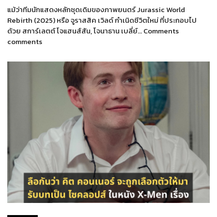
แม้ว่าทีมนักแสดงหลักชุดเดิมของภาพยนตร์ Jurassic World
Rebirth (2025) หรือ จูราสสิค เวิลด์ กำเนิดชีวิตใหม่ ที่ประกอบไป
ด้วย สการ์เลตต์ โจแฮนส์สัน, โจนาธาน เบลี่ย์… Comments
comments