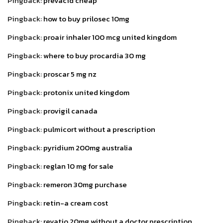
Pingback:
prevacid cheap
Pingback:
how to buy prilosec 10mg
Pingback:
proair inhaler 100 mcg united kingdom
Pingback:
where to buy procardia 30 mg
Pingback:
proscar 5 mg nz
Pingback:
protonix united kingdom
Pingback:
provigil canada
Pingback:
pulmicort without a prescription
Pingback:
pyridium 200mg australia
Pingback:
reglan 10 mg for sale
Pingback:
remeron 30mg purchase
Pingback:
retin-a cream cost
Pingback:
revatio 20mg without a doctor prescription