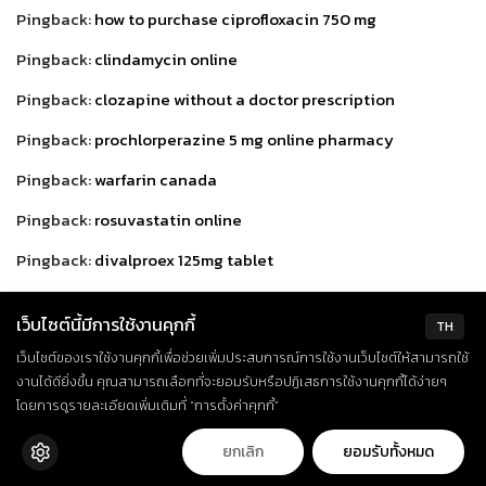
Pingback:
how to purchase ciprofloxacin 750 mg
Pingback:
clindamycin online
Pingback:
clozapine without a doctor prescription
Pingback:
prochlorperazine 5 mg online pharmacy
Pingback:
warfarin canada
Pingback:
rosuvastatin online
Pingback:
divalproex 125mg tablet
Pingback:
where to buy tolterodine 2mg
เว็บไซต์นี้มีการใช้งานคุกกี้
TH
Pingback:
buy acetazolamide
เว็บไซต์ของเราใช้งานคุกกี้เพื่อช่วยเพิ่มประสบการณ์การใช้งานเว็บไซต์ให้สามารถใช้
Pingback:
fluconazole 150 mg otc
งานได้ดียิ่งขึ้น คุณสามารถเลือกที่จะยอมรับหรือปฏิเสธการใช้งานคุกกี้ได้ง่ายๆ
โดยการดูรายละเอียดเพิ่มเติมที่ “การตั้งค่าคุกกี้”
Pingback:
phenytoin 100mg tablets
ยกเลิก
ยอมรับทั้งหมด
Pingback:
cheapest oxybutyninmg