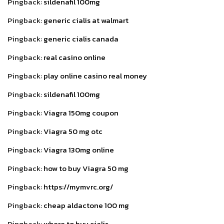
Pingback:
sildenafil 100mg
Pingback:
generic cialis at walmart
Pingback:
generic cialis canada
Pingback:
real casino online
Pingback:
play online casino real money
Pingback:
sildenafil 100mg
Pingback:
Viagra 150mg coupon
Pingback:
Viagra 50 mg otc
Pingback:
Viagra 130mg online
Pingback:
how to buy Viagra 50 mg
Pingback:
https://mymvrc.org/
Pingback:
cheap aldactone 100 mg
Pingback:
where to buy cialis