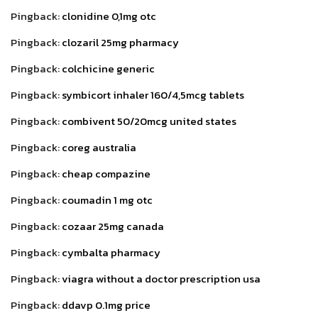
Pingback:
clonidine 0,1mg otc
Pingback:
clozaril 25mg pharmacy
Pingback:
colchicine generic
Pingback:
symbicort inhaler 160/4,5mcg tablets
Pingback:
combivent 50/20mcg united states
Pingback:
coreg australia
Pingback:
cheap compazine
Pingback:
coumadin 1 mg otc
Pingback:
cozaar 25mg canada
Pingback:
cymbalta pharmacy
Pingback:
viagra without a doctor prescription usa
Pingback:
ddavp 0.1mg price