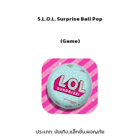
5.
L.O.L. Surprise Ball Pop
(Game)
ประเภท: บันเทิง,แอ็กชั่น,ผจญภัย