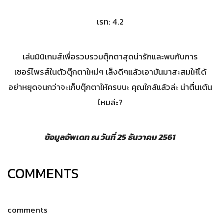
เรท: 4.2
เล่นมินิเกมส์เพื่อรวบรวมตุ๊กตาสุดน่ารักและพบกับการ
เซอร์ไพรส์ในตัวตุ๊กตาใหม่ๆ เล็งดีๆแล้วเอามันมาสะสมให้ได้
อย่าหยุดจนกว่าจะเก็บตุ๊กตาให้ครบนะ คุณใกล้แล้วล่ะ น่าตื่นเต้น
ไหมล่ะ?
ข้อมูลอัพเดท ณ วันที่ 25
ธันวาคม 2561
COMMENTS
comments