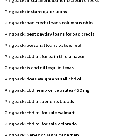
Pingback:
installment loans no credit checks
Pingback:
instant quick loans
Pingback:
bad credit loans columbus ohio
Pingback:
best payday loans for bad credit
Pingback:
personal loans bakersfield
Pingback:
cbd oil for pain thru amazon
Pingback:
is cbd oil legal in texas
Pingback:
does walgreens sell cbd oil
Pingback:
cbd hemp oil capsules 450 mg
Pingback:
cbd oil benefits bloods
Pingback:
cbd oil for sale walmart
Pingback:
cbd oil for sale colorado
Pingback:
Generic viagra canadian