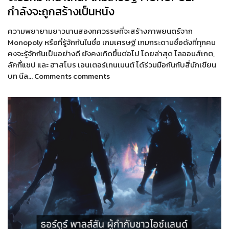
กำลังจะถูกสร้างเป็นหนัง
ความพยายามยาวนานสองทศวรรษที่จะสร้างภาพยนตร์จาก
Monopoly หรือที่รู้จักกันในชื่อ เกมเศรษฐี เกมกระดานชื่อดังที่ทุกคน
คงจะรู้จักกันเป็นอย่างดี ยังคงเกิดขึ้นต่อไป โดยล่าสุด ไลออนส์เกต,
ลัคกี้แชป และ ฮาสโบร เอนเตอร์เทนเมนต์ ได้ร่วมมือกันกับสี่นักเขียน
บท นีล… Comments comments