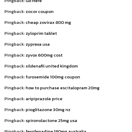
Pingback:
Go Here
Pingback:
zocor coupon
Pingback:
cheap zovirax 800 mg
Pingback:
zyloprim tablet
Pingback:
zyprexa usa
Pingback:
zyvox 600mg cost
Pingback:
sildenafil united kingdom
Pingback:
furosemide 100mg coupon
Pingback:
how to purchase escitalopram 20mg
Pingback:
aripiprazole price
Pingback:
pioglitazone 30mg nz
Pingback:
spironolactone 25mg usa
Pingback:
fexofenadine 180mg australia