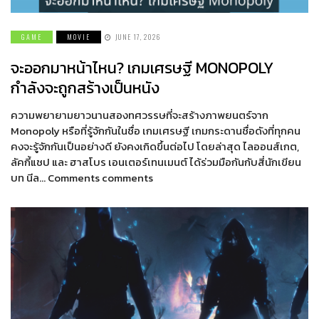
GAME
MOVIE
JUNE 17, 2026
จะออกมาหน้าไหน? เกมเศรษฐี MONOPOLY
กำลังจะถูกสร้างเป็นหนัง
ความพยายามยาวนานสองทศวรรษที่จะสร้างภาพยนตร์จาก
Monopoly หรือที่รู้จักกันในชื่อ เกมเศรษฐี เกมกระดานชื่อดังที่ทุกคน
คงจะรู้จักกันเป็นอย่างดี ยังคงเกิดขึ้นต่อไป โดยล่าสุด ไลออนส์เกต,
ลัคกี้แชป และ ฮาสโบร เอนเตอร์เทนเมนต์ ได้ร่วมมือกันกับสี่นักเขียน
บท นีล… Comments comments