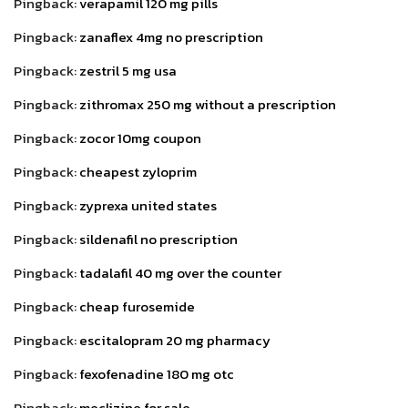
Pingback:
verapamil 120 mg pills
Pingback:
zanaflex 4mg no prescription
Pingback:
zestril 5 mg usa
Pingback:
zithromax 250 mg without a prescription
Pingback:
zocor 10mg coupon
Pingback:
cheapest zyloprim
Pingback:
zyprexa united states
Pingback:
sildenafil no prescription
Pingback:
tadalafil 40 mg over the counter
Pingback:
cheap furosemide
Pingback:
escitalopram 20 mg pharmacy
Pingback:
fexofenadine 180 mg otc
Pingback:
meclizine for sale