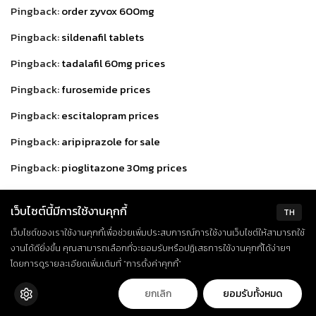
Pingback:
order zyvox 600mg
Pingback:
sildenafil tablets
Pingback:
tadalafil 60mg prices
Pingback:
furosemide prices
Pingback:
escitalopram prices
Pingback:
aripiprazole for sale
Pingback:
pioglitazone 30mg prices
Pingback:
spironolactone 100mg without a doctor
เว็บไซต์นี้มีการใช้งานคุกกี้
prescription
TH
เว็บไซต์ของเราใช้งานคุกกี้เพื่อช่วยเพิ่มประสบการณ์การใช้งานเว็บไซต์ให้สามารถใช้
Pingback:
fexofenadine 120mg no prescriptionfexofenadine
งานได้ดียิ่งขึ้น คุณสามารถเลือกที่จะยอมรับหรือปฏิเสธการใช้งานคุกกี้ได้ง่ายๆ
without a prescription
โดยการดูรายละเอียดเพิ่มเติมที่ “การตั้งค่าคุกกี้”
Pingback:
glimepiride uk
ยกเลิก
ยอมรับทั้งหมด
Pingback:
meclizine 25mg cheap