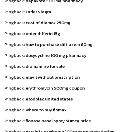
Pingback:
depakote 500 mg pharmacy
Pingback:
Order viagra
Pingback:
cost of diamox 250mg
Pingback:
order differin 15g
Pingback:
how to purchase diltiazem 60mg
Pingback:
doxycycline 100 mg pharmacy
Pingback:
dramamine for sale
Pingback:
elavil without prescription
Pingback:
erythromycin 500mg coupon
Pingback:
etodolac united states
Pingback:
where to buy flomax
Pingback:
flonase nasal spray 50mcg price
Pingback:
garcinia cambogia 100caps no prescription