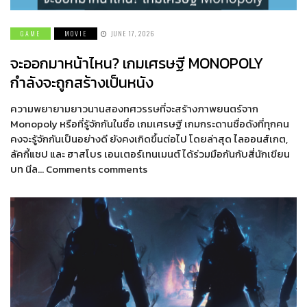
GAME
MOVIE
JUNE 17, 2026
จะออกมาหน้าไหน? เกมเศรษฐี MONOPOLY
กำลังจะถูกสร้างเป็นหนัง
ความพยายามยาวนานสองทศวรรษที่จะสร้างภาพยนตร์จาก
Monopoly หรือที่รู้จักกันในชื่อ เกมเศรษฐี เกมกระดานชื่อดังที่ทุกคน
คงจะรู้จักกันเป็นอย่างดี ยังคงเกิดขึ้นต่อไป โดยล่าสุด ไลออนส์เกต,
ลัคกี้แชป และ ฮาสโบร เอนเตอร์เทนเมนต์ ได้ร่วมมือกันกับสี่นักเขียน
บท นีล… Comments comments