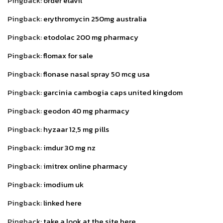
Pingback:
order elavil
Pingback:
erythromycin 250mg australia
Pingback:
etodolac 200 mg pharmacy
Pingback:
flomax for sale
Pingback:
flonase nasal spray 50 mcg usa
Pingback:
garcinia cambogia caps united kingdom
Pingback:
geodon 40 mg pharmacy
Pingback:
hyzaar 12,5 mg pills
Pingback:
imdur 30 mg nz
Pingback:
imitrex online pharmacy
Pingback:
imodium uk
Pingback:
linked here
Pingback:
take a look at the site here