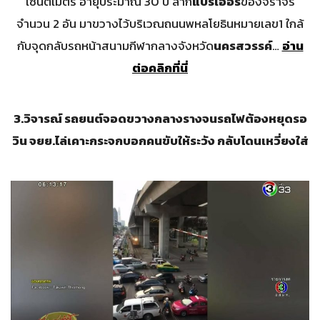
เซนติเมตร อายุประมาณ 30 ปี ลาก
แบริเออร์
ของจราจร
จำนวน 2 อัน มาขวางไว้บริเวณถนนพหลโยธินหมายเลข1 ใกล้
กับจุดกลับรถหน้าสนามกีฬากลางจังหวัด
นครสวรรค์
…
อ่าน
ต่อคลิกที่นี่
3.
วิจารณ์ รถยนต์จอดขวางกลางรางจนรถไฟต้องหยุดรอ
วิน จยย.ไล่เคาะกระจกบอกคนขับให้ระวัง กลับโดนเหวี่ยงใส่