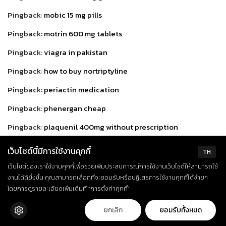
Pingback:
mobic 15 mg pills
Pingback:
motrin 600 mg tablets
Pingback:
viagra in pakistan
Pingback:
how to buy nortriptyline
Pingback:
periactin medication
Pingback:
phenergan cheap
Pingback:
plaquenil 400mg without prescription
Pingback:
prednisolone over the counter
เว็บไซต์นี้มีการใช้งานคุกกี้
TH
Pingback:
prevacid 15 mg over the counter
เว็บไซต์ของเราใช้งานคุกกี้เพื่อช่วยเพิ่มประสบการณ์การใช้งานเว็บไซต์ให้สามารถใช้
งานได้ดียิ่งขึ้น คุณสามารถเลือกที่จะยอมรับหรือปฏิเสธการใช้งานคุกกี้ได้ง่ายๆ
Pingback:
prilosec 20mg price
โดยการดูรายละเอียดเพิ่มเติมที่ “การตั้งค่าคุกกี้”
Pingback:
proair inhaler 100mcg without a doctor
ยกเลิก
ยอมรับทั้งหมด
prescription