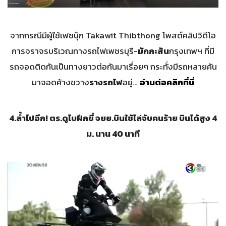
จากกรณีมีผู้ใช้เฟซบุ๊ก Takawit Thibthong โพสต์คลิปวิดีโอ
การจราจรบริเวณทางรถไฟเพชรบุรี-
มักกะสัน
กรุงเทพฯ ที่มี
รถจอดติดกันเป็นทางยาวต่อกันมาเรื่อยๆ กระทั่งมีรถหลายคัน
มาจอดค้างขวาง
รางรถไฟ
อยู่…
อ่านต่อคลิกที่นี่
4.
ล้ำไปอีก! ตร.ดูไบฝึกขี่ จยย.บินใช้ไล่จับคนร้าย บินได้สูง 4
ม. นาน 40
นาที