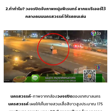
2.
ทำทำไม
?
วงจรปิดจับภาพหนุ่มพิเรนทร์ ลากแบริเออร์ไว้
กลางถนนนครสวรรค์ ให้รถชนเล่น
นครสวรรค์
-ภาพจากกล้อง
วงจรปิด
ของเทศบาลนคร
นครสวรรค์
เผยให้เห็นชายสวมเสื้อสีขาวสูงประมาณ 175