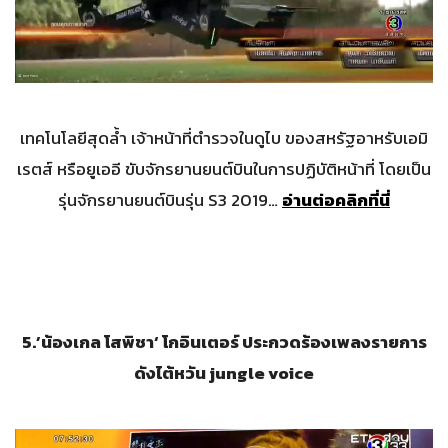
เทคโนโลยีสุดล้ำ เจ้าหน้าที่ตำรวจในดูไบ ของสหรัฐอาหรับเอมิ
เรตส์ หรือยูเออี ขับจักรยานยนต์บินในการปฏิบัติหน้าที่ โดยเป็น
รุ่นจักรยานยนต์บินรุ่น S3 2019…
อ่านต่อคลิกที่นี่
5.’
น้องเกล โสพิชา
‘
โกอินเตอร์ ประกวดร้องเพลงรายการ
ดังไต้หวัน
jungle voice