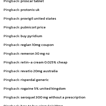
Pingback:
proscar tablet
Pingback:
protonix uk
Pingback:
provigil united states
Pingback:
pulmicort price
Pingback:
buy pyridium
Pingback:
reglan 10mg coupon
Pingback:
remeron 30 mg nz
Pingback:
retin-a cream 0.025% cheap
Pingback:
revatio 20mg australia
Pingback:
risperdal generic
Pingback:
rogaine 5% united kingdom
Pingback:
seroquel 300 mg without a prescription
Pingback:
how to buy singulair 10mg