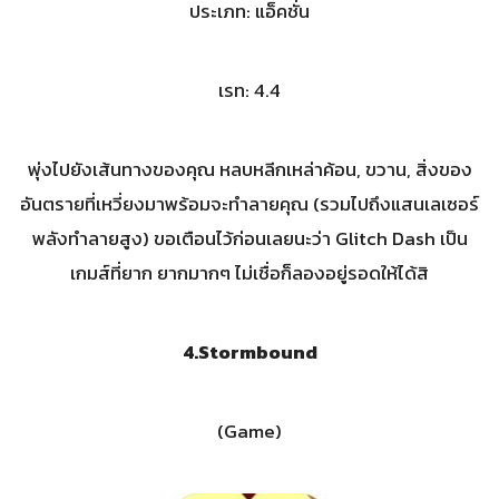
ประเภท: แอ็คชั่น
เรท: 4.4
พุ่งไปยังเส้นทางของคุณ หลบหลีกเหล่าค้อน, ขวาน, สิ่งของ
อันตรายที่เหวี่ยงมาพร้อมจะทำลายคุณ (รวมไปถึงแสนเลเซอร์
พลังทำลายสูง) ขอเตือนไว้ก่อนเลยนะว่า Glitch Dash เป็น
เกมส์ที่ยาก ยากมากๆ ไม่เชื่อก็ลองอยู่รอดให้ได้สิ
4.
Stormbound
(Game)