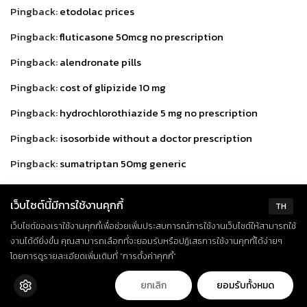
Pingback:
etodolac prices
Pingback:
fluticasone 50mcg no prescription
Pingback:
alendronate pills
Pingback:
cost of glipizide 10 mg
Pingback:
hydrochlorothiazide 5 mg no prescription
Pingback:
isosorbide without a doctor prescription
Pingback:
sumatriptan 50mg generic
Pingback:
order loperamide 2 mg
เว็บไซต์นี้มีการใช้งานคุกกี้
TH
Pingback:
azathioprine without prescription
เว็บไซต์ของเราใช้งานคุกกี้เพื่อช่วยเพิ่มประสบการณ์การใช้งานเว็บไซต์ให้สามารถใช้
Pingback:
cheap propranolol
งานได้ดียิ่งขึ้น คุณสามารถเลือกที่จะยอมรับหรือปฏิเสธการใช้งานคุกกี้ได้ง่ายๆ
โดยการดูรายละเอียดเพิ่มเติมที่ “การตั้งค่าคุกกี้”
Pingback:
indomethacin 75mg prices
ยกเลิก
ยอมรับทั้งหมด
Pingback:
terbinafine nz