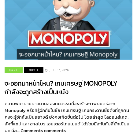
GAME
MOVIE
JUNE 17, 2026
จะออกมาหน้าไหน? เกมเศรษฐี MONOPOLY
กำลังจะถูกสร้างเป็นหนัง
ความพยายามยาวนานสองทศวรรษที่จะสร้างภาพยนตร์จาก
Monopoly หรือที่รู้จักกันในชื่อ เกมเศรษฐี เกมกระดานชื่อดังที่ทุกคน
คงจะรู้จักกันเป็นอย่างดี ยังคงเกิดขึ้นต่อไป โดยล่าสุด ไลออนส์เกต,
ลัคกี้แชป และ ฮาสโบร เอนเตอร์เทนเมนต์ ได้ร่วมมือกันกับสี่นักเขียน
บท นีล… Comments comments