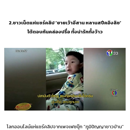
2.
ชาวเน็ตแห่แชร์คลิป
‘
ยายเว้าอีสาน หลานสปีคอิงลิช
‘
โต้ตอบกันคล่องปรื๋อ ทั้งน่ารักทั้งว้าว
โลกออนไลน์แห่แชร์คลิปจากเพจเฟซบุ๊ก “ภูมิปัญญาชาวบ้าน”