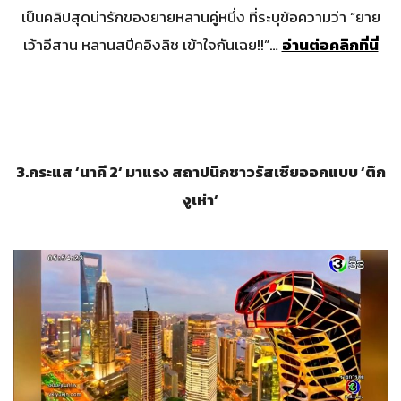
เป็นคลิปสุดน่ารักของยายหลานคู่หนึ่ง ที่ระบุข้อความว่า “ยาย
เว้าอีสาน หลานสปีคอิงลิช เข้าใจกันเฉย!!”…
อ่านต่อคลิกที่นี่
3.
กระแส
‘
นาคี 2
‘
มาแรง สถาปนิกชาวรัสเซียออกแบบ
‘
ตึก
งูเห่า
‘