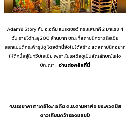
Adam’s Story กับ อ.อดัม แบรดชอว์ กระแสนาคี 2 มาแรง 4
วัน รายได้ทะลุ 200 ล้านบาท ขณะที่สถาปนิกชาวรัสเซีย
ออกแบบตึกระฟ้ารูปงู โดยตึกนี้ยังไม่ได้สร้าง แต่สถาปนิกอยาก
ให้ตึกนี้อยู่ในทวีปเอเชีย เพราะในเอเชียงูเป็นสัญลักษณ์แห่ง
ปัญญา…
อ่านต่อคลิกที่นี่
4.
บรรยากาศ
‘
เคอิโงะ
‘
อดีต ด.ช.ตามหาพ่อ ประกวดมิส
ดาวเทียมคว้ารองแชมป์