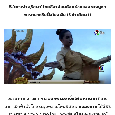
5.
‘
ญาญ่า อุรัสยา
‘
โชว์ลีลาอ่อนช้อย รำบวงสรวงบูชา
พญานาคริมฝั่งโขง คืน
15
ค่ำเดือน
11
บรรยากาศงานเทศกาล
ออกพรรษาบั้งไฟพญานาค
ที่ลาน
นาคาเบิกฟ้า วัดไทย ต.จุมพล อ.โพนพิสัย จ.
หนองคาย
ได้มีพิธี
บวงสรวงบูชาพญานาค โดยมีทั้งพิธีสงฆ์ และพิธีพราหมณ์