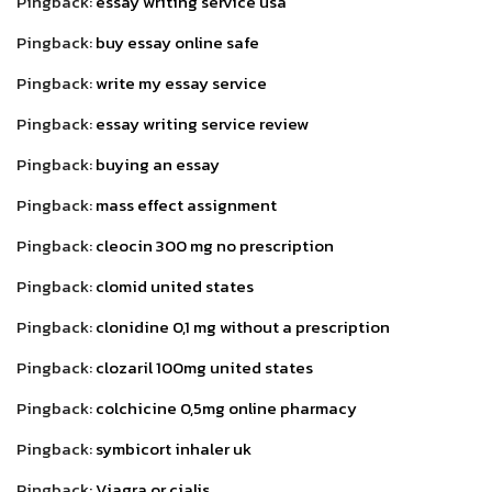
Pingback:
essay writing service usa
Pingback:
buy essay online safe
Pingback:
write my essay service
Pingback:
essay writing service review
Pingback:
buying an essay
Pingback:
mass effect assignment
Pingback:
cleocin 300 mg no prescription
Pingback:
clomid united states
Pingback:
clonidine 0,1 mg without a prescription
Pingback:
clozaril 100mg united states
Pingback:
colchicine 0,5mg online pharmacy
Pingback:
symbicort inhaler uk
Pingback:
Viagra or cialis