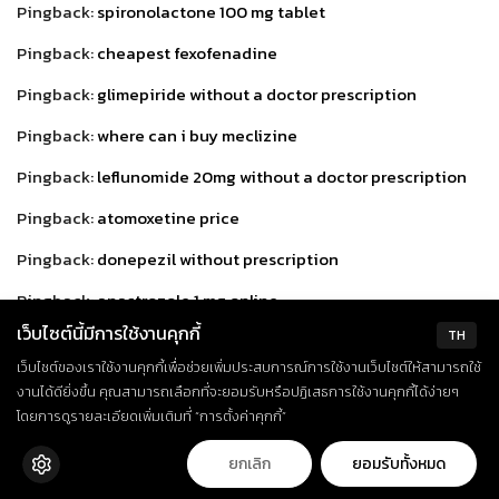
Pingback:
spironolactone 100 mg tablet
Pingback:
cheapest fexofenadine
Pingback:
glimepiride without a doctor prescription
Pingback:
where can i buy meclizine
Pingback:
leflunomide 20mg without a doctor prescription
Pingback:
atomoxetine price
Pingback:
donepezil without prescription
Pingback:
anastrozole 1 mg online
เว็บไซต์นี้มีการใช้งานคุกกี้
TH
Pingback:
irbesartan no prescription
เว็บไซต์ของเราใช้งานคุกกี้เพื่อช่วยเพิ่มประสบการณ์การใช้งานเว็บไซต์ให้สามารถใช้
Pingback:
dutasteride 0,5 mg no prescription
งานได้ดียิ่งขึ้น คุณสามารถเลือกที่จะยอมรับหรือปฏิเสธการใช้งานคุกกี้ได้ง่ายๆ
โดยการดูรายละเอียดเพิ่มเติมที่ “การตั้งค่าคุกกี้”
Pingback:
cheapest olmesartan
Pingback:
buspirone purchase
ยกเลิก
ยอมรับทั้งหมด