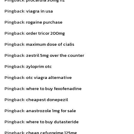
Pingback:
viagra in usa
Pingback:
rogaine purchase
Pingback:
order tricor 200mg
Pingback:
maximum dose of cialis
Pingback:
zestril 5mg over the counter
Pingback:
zyloprim otc
Pingback:
otc viagra alternative
Pingback:
where to buy fexofenadine
Pingback:
cheapest donepezil
Pingback:
anastrozole 1mg for sale
Pingback:
where to buy dutasteride
Pingback:
cheap cefuroxime 125mg