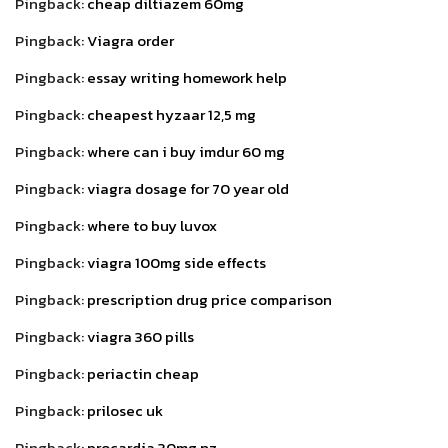
Pingback:
cheap diltiazem 60mg
Pingback:
Viagra order
Pingback:
essay writing homework help
Pingback:
cheapest hyzaar 12,5 mg
Pingback:
where can i buy imdur 60 mg
Pingback:
viagra dosage for 70 year old
Pingback:
where to buy luvox
Pingback:
viagra 100mg side effects
Pingback:
prescription drug price comparison
Pingback:
viagra 360 pills
Pingback:
periactin cheap
Pingback:
prilosec uk
Pingback:
procardia 30mg nz