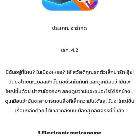
ประเภท: อาร์เคด
เรท: 4.2
นี่ฉันอยู่ที่ไหน? ในเมืองเหรอ? โอ้ สวัสดีคุณรถตัวเล็กน่ารัก อุ๊ย!
ฉันขอโทษนะ…บอลยักษ์บดขยี้รถในทันที และดูเหมือนว่ามันจะ
ใหญ่ขึ้นด้วย น่าสนใจจริงๆ ลองดูซิว่ามันจะชนอะไรได้อีกบ้าง…
ดูเหมือนว่ามันจะสามารถชนสิ่งที่เล็กกว่ามันได้และมันจะใหญ่ขึ้น
เรื่อยๆอีกด้วย ได้เวลากลิ้งบนเมืองสุดอัศจรรย์นี้แล้ว
3.Electronic metronome