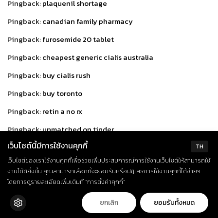
Pingback:
plaquenil shortage
Pingback:
canadian family pharmacy
Pingback:
furosemide 20 tablet
Pingback:
cheapest generic cialis australia
Pingback:
buy cialis rush
Pingback:
buy toronto
Pingback:
retin a no rx
Pingback:
unmatched on tinder
เว็บไซต์นี้มีการใช้งานคุกกี้
Pingback:
country dating sites free
TH
เว็บไซต์ของเราใช้งานคุกกี้เพื่อช่วยเพิ่มประสบการณ์การใช้งานเว็บไซต์ให้สามารถใช้
Pingback:
does generic viagra work
งานได้ดียิ่งขึ้น คุณสามารถเลือกที่จะยอมรับหรือปฏิเสธการใช้งานคุกกี้ได้ง่ายๆ
Pingback:
prilosec usage
โดยการดูรายละเอียดเพิ่มเติมที่ “การตั้งค่าคุกกี้”
Pingback:
pregabalin cost
ยกเลิก
ยอมรับทั้งหมด