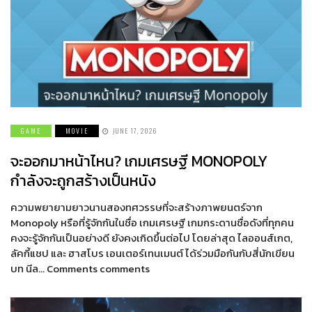
GAME
MOVIE
JUNE 17, 2026
จะออกมาหน้าไหน? เกมเศรษฐี MONOPOLY
กำลังจะถูกสร้างเป็นหนัง
ความพยายามยาวนานสองทศวรรษที่จะสร้างภาพยนตร์จาก
Monopoly หรือที่รู้จักกันในชื่อ เกมเศรษฐี เกมกระดานชื่อดังที่ทุกคน
คงจะรู้จักกันเป็นอย่างดี ยังคงเกิดขึ้นต่อไป โดยล่าสุด ไลออนส์เกต,
ลัคกี้แชป และ ฮาสโบร เอนเตอร์เทนเมนต์ ได้ร่วมมือกันกับสี่นักเขียน
บท นีล… Comments comments