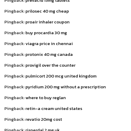
Pingback:
prevacid 15mg tablets
Pingback:
prilosec 40 mg cheap
Pingback:
proair inhaler coupon
Pingback:
buy procardia 30 mg
Pingback:
viagra price in chennai
Pingback:
protonix 40 mg canada
Pingback:
provigil over the counter
Pingback:
pulmicort 200 mcg united kingdom
Pingback:
pyridium 200 mg without a prescription
Pingback:
where to buy reglan
Pingback:
retin-a cream united states
Pingback:
revatio 20mg cost
Pingback:
risperdal 2 mg uk