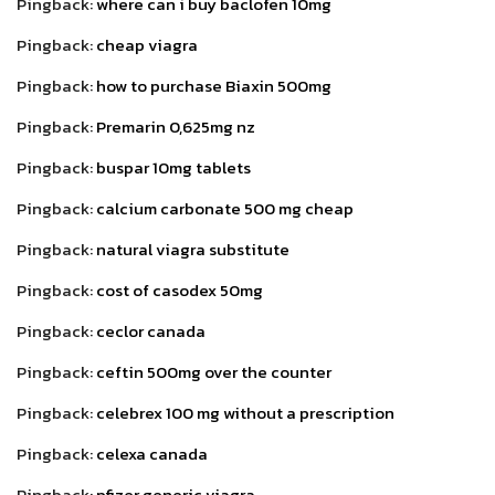
Pingback:
where can i buy baclofen 10mg
Pingback:
cheap viagra
Pingback:
how to purchase Biaxin 500mg
Pingback:
Premarin 0,625mg nz
Pingback:
buspar 10mg tablets
Pingback:
calcium carbonate 500 mg cheap
Pingback:
natural viagra substitute
Pingback:
cost of casodex 50mg
Pingback:
ceclor canada
Pingback:
ceftin 500mg over the counter
Pingback:
celebrex 100 mg without a prescription
Pingback:
celexa canada
Pingback:
pfizer generic viagra