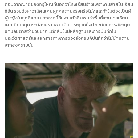
ตอบจากญาติของครูใหญ่ที่บอกว่าโรงเรียนร้างเพราะคนย้ายไปเรียน
ที่อื่น รวมถึงหาว่ามีคนเคยผูกคอตายจริงหรือไม่? และทำไมต้องเป็นผี
ผู้หญิงในชุดสีแดง นอกจากนี้ทีมงานยังสืบพบว่าพื้นที่แถบโรงเรียน
เคยเกิดเหตุการณ์สงครามชาวบ้านตระกูลหนึ่งปะทะกับทหารอังกฤษ
มีคนล้มตายจำนวนมาก แต่กลับไม่มีหลักฐานและการบันทึกใน
ประวัติศาสตร์และเอกสารทางการของอังกฤษก็บันทึกว่าไม่มีคนตาย
จากสงครามนั้น…