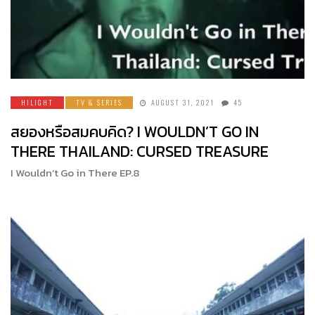
HILIGHT
TV & SERIES
AUGUST 31, 2021
45
สยองหรือสมคบคิด? I WOULDN’T GO IN
THERE THAILAND: CURSED TREASURE
I Wouldn’t Go in There EP.8