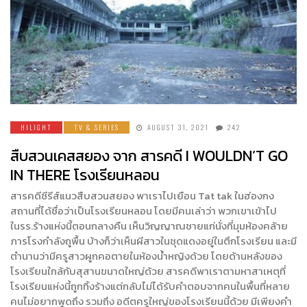
HILIGHT
TV & SERIES
AUGUST 31, 2021
242
สืบสวนเคสสยอง จาก สารคดี I WOULDN’T GO
IN THERE โรงเรียนหลอน
สารคดีซีรีส์แนวสืบสวนสยอง พาเราไปเยือน Tat tak ในฮ่องกง
สถานที่ได้ชื่อว่าเป็นโรงเรียนหลอน โดยมีคนเล่าว่า พวกเขาเข้าไป
ในรร.ร้างแห่งนี้ตอนกลางคืน เห็นวิญญาณชายแก่นั่งที่มุมห้องคล้าย
ภารโรงกำลังถูพื้น บ้างก็ว่าเห็นผีสาวในชุดแดงอยู่ในตึกโรงเรียน และมี
ตำนานว่ามีครูสาวผูกคอตายในห้องน้ำหญิงด้วย โดยด้านหลังของ
โรงเรียนใกล้กับสุสานขนาดใหญ่ด้วย สารคดีพาเราตามหาสาเหตุที่
โรงเรียนแห่งนี้ถูกทิ้งร้างแต่กลับไม่ได้รับคำตอบจากคนในพื้นที่หลาย
คนไม่อยากพูดถึง รวมถึง อดีตครูใหญ่ของโรงเรียนนี้ด้วย มีเพียงคำ