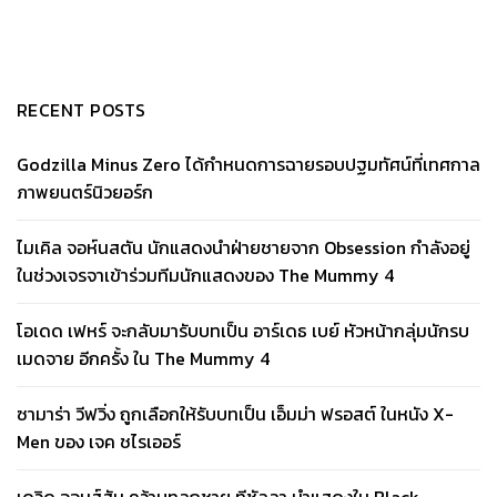
RECENT POSTS
Godzilla Minus Zero ได้กำหนดการฉายรอบปฐมทัศน์ที่เทศกาล
ภาพยนตร์นิวยอร์ก
ไมเคิล จอห์นสตัน นักแสดงนำฝ่ายชายจาก Obsession กำลังอยู่
ในช่วงเจรจาเข้าร่วมทีมนักแสดงของ The Mummy 4
โอเดด เฟหร์ จะกลับมารับบทเป็น อาร์เดธ เบย์ หัวหน้ากลุ่มนักรบ
เมดจาย อีกครั้ง ใน The Mummy 4
ซามาร่า วีฟวิ่ง ถูกเลือกให้รับบทเป็น เอ็มม่า ฟรอสต์ ในหนัง X-
Men ของ เจค ชไรเออร์
เดวิด จอนส์สัน คว้าบทลูกชาย ทีชัลลา นำแสดงใน Black