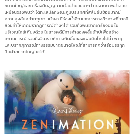
ขนาดใหญ่และเครื่องบินสูญหายเป็นจำนวนมาก โดยจากภาพจำลอง
เหมือนจริงพบว่า ใต้ทะเลมีลักษณะภูมิประเทศที่สลับซับซ้อนมากมี
ความสูงชันคล้ายภูเขา หน้าผา มีร่องน้ำลึก และสารทางชีวภาพที่อาจมี
ส่วนทำให้เกิดปรากฎการณ์ต่างๆได้ รวมถึงพบซากเครื่องบิน ใน
บริเวณใกล้เคียงด้วย ในสารคดีมีการจำลองคลื่นยักษ์เพื่อสร้าง
สถานการณ์ รวมถึงวิเคราะห์การเกิดขึ้นของแผ่นดินไหวใต้น้ำ พายุ
และปรากฎการณ์ทางธรรมชาติขนาดใหญ่ที่สามารถคว่ำเรือบรรทุก
สินค้าขนาดใหญ่ลงได้…