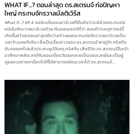
WHAT IF…? ตอนล่าสุด ดร.สเตรนจ์ ก่อปัญหา
ใหญ่ กระทบจักรวาลมัลติเวิร์ส
What if…? EP.4 แอนิเมชั่นของมาร์เวลที่ยืนยันว่าจะมีส่วนกระทบต่อ
หนังในจักรวาลมาร์เวลด้วย กับคอนเซปต์ที่ว่า สมมติว่าเหตุการณ์นี้
เกิดขึ้น!! โดยตอนล่าสุดถือว่าสร้างผลกระทบต่อจักรวาลมาร์เวลเป็น
วงกว้างเลยทีเดียว ซึ่งเป็นเรื่องราวของ ดร.สเตรนจ์ พาคู่รัก คริสทีน
ขับรถออกไปแล้วประสบอุบัติเหตุ คริสทีน เสียชีวิต ดร.สเตรนจ์จึงเข้า
มาศึกษาพลังเวทย์กับแอนเชี่ยนวันจนกลายเป็นจอมเวทย์และเป็นผู้
ดูแลดวงตาอกาม็อตโต้ที่ใช้สามารถย้อนเวลาได้ ดร.สเตรนจ์…