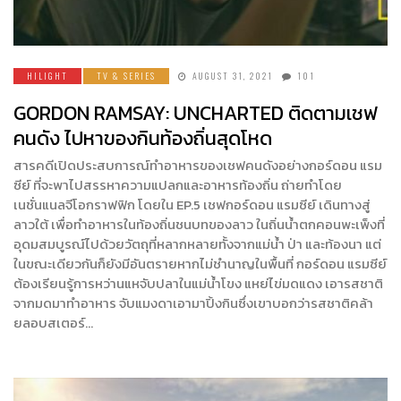
HILIGHT
TV & SERIES
AUGUST 31, 2021
101
GORDON RAMSAY: UNCHARTED ติดตามเชฟ
คนดัง ไปหาของกินท้องถิ่นสุดโหด
สารคดีเปิดประสบการณ์ทำอาหารของเชฟคนดังอย่างกอร์ดอน แรม
ซีย์ ที่จะพาไปสรรหาความแปลกและอาหารท้องถิ่น ถ่ายทำโดย
เนชั่นแนลจีโอกราฟฟิก โดยใน EP.5 เชฟกอร์ดอน แรมซีย์ เดินทางสู่
ลาวใต้ เพื่อทำอาหารในท้องถิ่นชนบทของลาว ในถิ่นน้ำตกคอนพะเพ็งที่
อุดมสมบูรณ์ไปด้วยวัตถุที่หลากหลายทั้งจากแม่น้ำ ป่า และท้องนา แต่
ในขณะเดียวกันก็ยังมีอันตรายหากไม่ชำนาญในพื้นที่ กอร์ดอน แรมซีย์
ต้องเรียนรู้การหว่านแหจับปลาในแม่น้ำโขง แหย่ไข่มดแดง เอารสชาติ
จากมดมาทำอาหาร จับแมงดาเอามาปิ้งกินซึ่งเขาบอกว่ารสชาติคล้า
ยลอบสเตอร์…