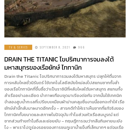
TV & SERIES
SEPTEMBER 8, 2021
966
DRAIN THE TITANIC ไขปริศนาการจมลงใต้
มหาสมุทรของเรือยักษ์ ไททานิก
Drain the Titanic ไขปริศนาการจมลงใต้มหาสมุทร ปลุกให้ตื่นจาก
การหลับใหลชั่วนิรันดร์ ใช้เทคโนโลยีสมัยใหม่ลงไปสแกนซากทั้งลำ
ของเรือไททานิคที่ขึ้นชื่อว่าเป็นราชินีที่หลับใหลใต้มหาสมุทร สแกนทั้ง
ลำเรืออย่างละเอียด นำภาพเกือบชุดมาเรียงต่อกัน จากนั้นใช้เทคนิค
จำลองสูบน้ำทะเลที่เปรียบเหมือนผ้าม่านคลุมชิ้นงานนี้ออกจะทำให้ เรือ
ยักษ์ลำนี้กลับมาผงาดอีกครั้ง – สารคดีทำให้เราเห็นซากที่แท้จริงของ
ไททานิคทั้งขนาดและสภาพในปัจจุบัน ทำไมส่วนหัวเรือสมบูรณ์ แต่
ซากส่วนท้ายทำไมถึงเละย่อยยับ – ทฤษฎีการจมว่ากลืนกินหายนะยัง
ไง – พาเราไปดูร่องรอยของการชนภูเขาน้ำแข็งที่เล็กมากๆ แต่จมเรือ