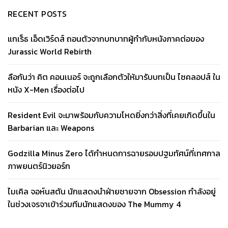
RECENT POSTS
แกเร็ธ เอ็ดเวิร์ดส์ ถอนตัวจากบทบาทผู้กำกับหนังภาคต่อของ
Jurassic World Rebirth
ลือกันว่า คิต คอนเนอร์ จะถูกเลือกตัวให้มารับบทเป็น ไซคลอปส์ ใน
หนัง X-Men เรื่องต่อไป
Resident Evil จะมาพร้อมกับความโหดยิ่งกว่าสิ่งที่เคยเกิดขึ้นใน
Barbarian และ Weapons
Godzilla Minus Zero ได้กำหนดการฉายรอบปฐมทัศน์ที่เทศกาล
ภาพยนตร์นิวยอร์ก
ไมเคิล จอห์นสตัน นักแสดงนำฝ่ายชายจาก Obsession กำลังอยู่
ในช่วงเจรจาเข้าร่วมทีมนักแสดงของ The Mummy 4