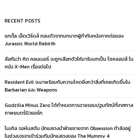
RECENT POSTS
แกเร็ธ เอ็ดเวิร์ดส์ ถอนตัวจากบทบาทผู้กำกับหนังภาคต่อของ
Jurassic World Rebirth
ลือกันว่า คิต คอนเนอร์ จะถูกเลือกตัวให้มารับบทเป็น ไซคลอปส์ ใน
หนัง X-Men เรื่องต่อไป
Resident Evil จะมาพร้อมกับความโหดยิ่งกว่าสิ่งที่เคยเกิดขึ้นใน
Barbarian และ Weapons
Godzilla Minus Zero ได้กำหนดการฉายรอบปฐมทัศน์ที่เทศกาล
ภาพยนตร์นิวยอร์ก
ไมเคิล จอห์นสตัน นักแสดงนำฝ่ายชายจาก Obsession กำลังอยู่
ในช่วงเจรจาเข้าร่วมทีมนักแสดงของ The Mummy 4