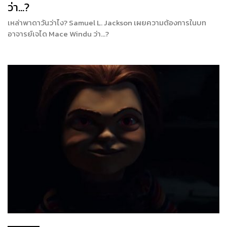
ว่า…?
เหล่าพาดาวันว่าไง? Samuel L. Jackson เผยความต้องการในบท
อาจารย์เจได Mace Windu ว่า…?