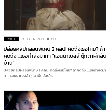
MOVIE
JUNE 13, 2019
659
ปล่อยคลิปหลอนพิเศษ 2 คลิป! คิดถึงเธอไหม? ถ้า
คิดถึง …เธอกำลังมาหา “แอนนาเบลล์ ตุ๊กตาผีกลับ
บ้าน”
ปล่อยคลิปหลอนพิเศษ 2 คลิป! คิดถึงเธอไหม? ถ้าคิดถึง …เธอกำลังมา
หา “แอนนาเบลล์ ตุ๊กตาผีกลับบ้าน”