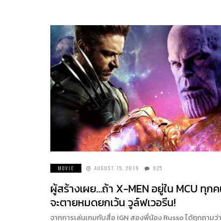
MOVIE
AUGUST 15, 2019
925
ผู้สร้างเผย…ถ้า X-MEN อยู่ใน MCU ทุก
จะตายหมดยกเว้น วูล์ฟเวอรีน!
จากการเล่นเกมกับสื่อ IGN สองพี่น้อง Russo ได้ถูกถามว่