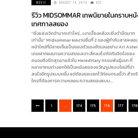
MOVIE
AUGUST 14, 2019
627
รีวิว MIDSOMMAR เทพนิยายในคราบหนั
เทศกาลสยอง
“ยิ่งแสงเจิดจ้ามากเท่าไหร่…เงาเบื้องหลังจะยิ่งดำมืดมาก
เท่านั้น” Midsommar ผลงานชิ้นที่ 2 ของผู้กำกับสายหลอ
หน้าใหม่ที่มีลายเซ็นเป็นของตัวเองชัดเจนอย่าง Ari Aster ผ
เคยฝากผลงานความสยองเจาะลึกลงไปกัดกินจิตใจของ
คนจนถึงขีดสุดมาแล้วใน Hereditary กรรมพันธุ์นรก ที่
หลายๆคนต่างยกให้เป็นหนังสยองขวัญรูปแบบใหม่ที่น่า
สนใจอีกรูปแบบหนึ่ง แต่ต้องขอบอกไว้ก่อนตรงนี้ว่า สำหร
ใครที่ต้องการความหลอน ความสยองแบบ…
1
…
174
175
176
177
178