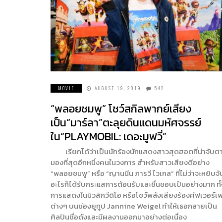
MOVIE
AUGUST 19, 2019
542
“พลอยชมพู” โชว์สกิลพากย์เสียง
เป็น“มาร์ลา”ตะลุยดินแดนมหัศจรรย์
ใน“PLAYMOBIL: เดอะมูฟวี่”
เรียกได้ว่าเป็นนักร้องนักแสดงสาวสุดฮอตที่น่าจับต
มองที่สุดอีกหนึ่งคนในวงการ สำหรับสาวเสียงดีอย่าง
“พลอยชมพู” หรือ “ญานนีน ภารวี ไวเกล” ที่ไม่ว่าจะหยิบจั
อะไรก็ได้รับกระแสการต้อนรับและชื่นชอบเป็นอย่างมาก ทั้
การแสดงในมิวสิกวีดิโอ หรือโชว์พลังเสียงร้องคัฟเวอร์เ
ต่างๆ บนช่องยูทูป Jannine Weigel ทำให้เธอกลายเป็น
ศิลปินชื่อดังและมีผลงานออกมาอย่างต่อเนื่อง