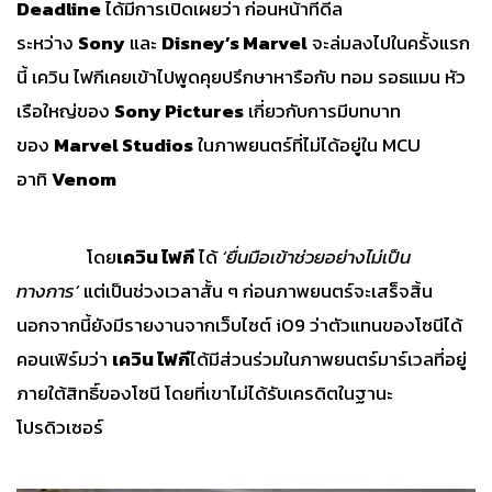
Deadline
ได้มีการเปิดเผยว่า ก่อนหน้าที่ดีล
ระหว่าง
Sony
และ
Disney’s Marvel
จะล่มลงไปในครั้งแรก
นี้ เควิน ไฟกีเคยเข้าไปพูดคุยปรึกษาหารือกับ ทอม รอธแมน หัว
เรือใหญ่ของ
Sony Pictures
เกี่ยวกับการมีบทบาท
ของ
Marvel Studios
ในภาพยนตร์ที่ไม่ได้อยู่ใน MCU
อาทิ
Venom
โดย
เควิน ไฟกี
ได้
‘ยื่นมือเข้าช่วยอย่างไม่เป็น
ทางการ’
แต่เป็นช่วงเวลาสั้น ๆ ก่อนภาพยนตร์จะเสร็จสิ้น
นอกจากนี้ยังมีรายงานจากเว็บไซต์ i09 ว่าตัวแทนของโซนีได้
คอนเฟิร์มว่า
เควิน ไฟกี
ได้มีส่วนร่วมในภาพยนตร์มาร์เวลที่อยู่
ภายใต้สิทธิ์ของโซนี โดยที่เขาไม่ได้รับเครดิตในฐานะ
โปรดิวเซอร์