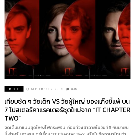
MOVIE
SEPTEMBER 2, 2019
835
เทียบชัด ๆ วัยเด็ก VS วัยผู้ใหญ่ ของแก๊งขี้แพ้ บน
7 โปสเตอร์คาแรคเตอร์ชุดใหม่จาก “IT CHAPTER
TWO”
จัดเต็มมาแบบชุดใหญ่ไฟกระพริบ! ก่อนที่จะเข้าฉายในวันที่ 5 กันยายน
นี้ สำหรับภาพยนตร์เรื่อง “IT Chapter Two“ หรือในชื่อภาษาไทยว่า