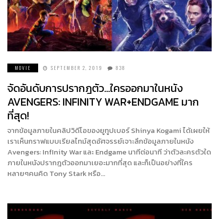
MOVIE
SEPTEMBER 2, 2019
838
จัดอันดับการปรากฎตัว…ใครออกมาในหนัง
AVENGERS: INFINITY WAR+ENDGAME มาก
ที่สุด!
จากข้อมูลภายในคลิปวิดีโอของยูทูปเบอร์ Shinya Kogami ได้เผยให้
เราเห็นกราฟแบบเรียลไทม์สุดอัศจรรย์เจาะลึกข้อมูลภายในหนัง
Avengers: InfInity War และ Endgame นาทีต่อนาที ว่าตัวละครตัวใด
ภายในหนังปรากฎตัวออกมาเยอะมากที่สุด และก็เป็นอย่างที่ใคร
หลายๆคนคิด Tony Stark หรือ…