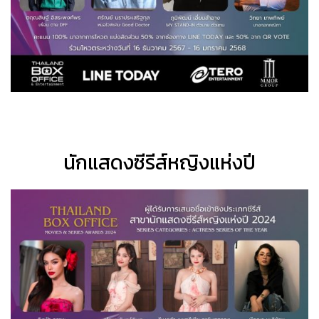
นักแสดงซีรีส์หญิงแห่งปี