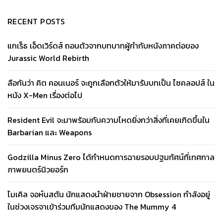
RECENT POSTS
แกเร็ธ เอ็ดเวิร์ดส์ ถอนตัวจากบทบาทผู้กำกับหนังภาคต่อของ
Jurassic World Rebirth
ลือกันว่า คิต คอนเนอร์ จะถูกเลือกตัวให้มารับบทเป็น ไซคลอปส์ ใน
หนัง X-Men เรื่องต่อไป
Resident Evil จะมาพร้อมกับความโหดยิ่งกว่าสิ่งที่เคยเกิดขึ้นใน
Barbarian และ Weapons
Godzilla Minus Zero ได้กำหนดการฉายรอบปฐมทัศน์ที่เทศกาล
ภาพยนตร์นิวยอร์ก
ไมเคิล จอห์นสตัน นักแสดงนำฝ่ายชายจาก Obsession กำลังอยู่
ในช่วงเจรจาเข้าร่วมทีมนักแสดงของ The Mummy 4