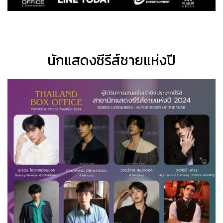
นักแสดงซีรีส์ชายแห่งปี