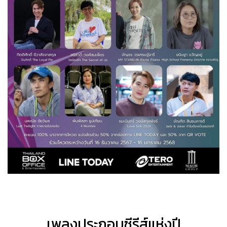
เพลงประกอบซีรีส์แห่งปี