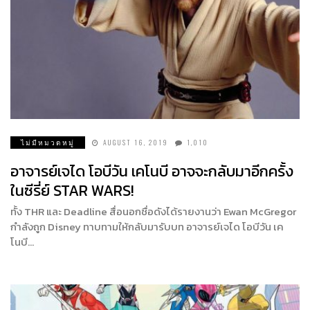
ไม่มีหมวดหมู่
AUGUST 16, 2019
1,010
อาจารย์เจได โอบีวัน เคโนบี อาจจะกลับมาอีกครั้ง
ในซีรี่ย์ STAR WARS!
ทั้ง THR และ Deadline สื่อนอกชื่อดังได้รายงานว่า Ewan McGregor
กำลังถูก Disney ทาบทามให้กลับมารับบท อาจารย์เจได โอบีวัน เค
โนบี…