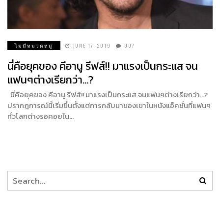
ไม่มีหมวดหมู่
JUNE 17, 2019
907
นี่คือยุคของ คีอานู รีฟส์!! มาแรงเป็นกระแส จน
แฟนๆต่างเรียกว่า…?
นี่คือยุคของ คีอานู รีฟส์!! มาแรงเป็นกระแส จนแฟนๆต่างเรียกว่า…?
ปรากฎการณ์นี้เริ่มขึ้นตั้งแต่การกลับมาของเขาในหนังแอ็คชั่นที่แฟนๆ
ทั่วโลกต่างรอคอยใน…