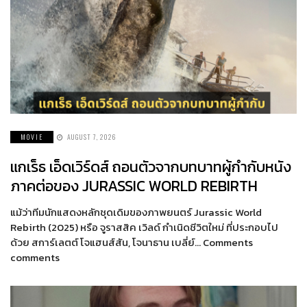
MOVIE
AUGUST 7, 2026
แกเร็ธ เอ็ดเวิร์ดส์ ถอนตัวจากบทบาทผู้กำกับหนัง
ภาคต่อของ JURASSIC WORLD REBIRTH
แม้ว่าทีมนักแสดงหลักชุดเดิมของภาพยนตร์ Jurassic World
Rebirth (2025) หรือ จูราสสิค เวิลด์ กำเนิดชีวิตใหม่ ที่ประกอบไป
ด้วย สการ์เลตต์ โจแฮนส์สัน, โจนาธาน เบลี่ย์… Comments
comments