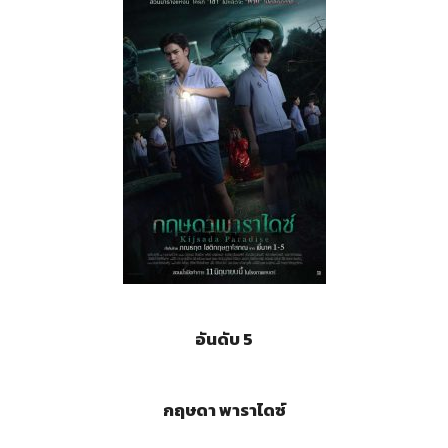
อันดับ 5
กฤษดา พาราไดซ์