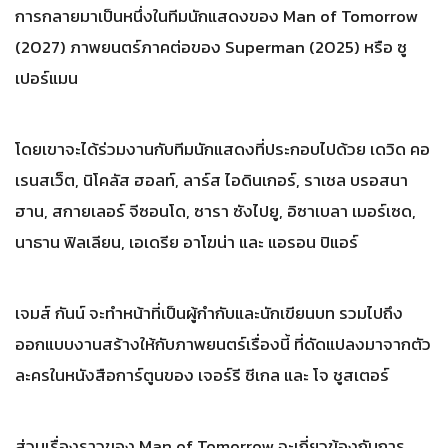
การกลายมาเป็นหนึ่งในทีมนักแสดงของ Man of Tomorrow
(2027) ภาพยนตร์ภาคต่อของ Superman (2025) หรือ ซู
เปอร์แมน
โดยเขาจะได้ร่วมงานกับทีมนักแสดงที่ประกอบไปด้วย เดวิด คอ
เรนสเว็ต, นิโคลัส ฮอลท์, ลาร์ส ไอดินเกอร์, ราเชล บรอสนา
ฮาน, สกายเลอร์ จีซอนโด, ซารา ซังไปยู, อิซาเบลา เมอร์เซด,
นาธาน ฟิลเลียน, เอเดรีย อาโฆน่า และ แอรอน ปิแอร์
เจมส์ กันน์ จะทำหน้าที่เป็นผู้กำกับและนักเขียนบท รวมไปถึง
ออกแบบงานสร้างให้กับภาพยนตร์เรื่องนี้ ที่ดัดแปลงมาจากตัว
ละครในหนังสือการ์ตูนของ เจอร์รี ชีเกล และ โจ ชูสเตอร์
ส่วนเรื่องราวของ Man of Tomorrow จะเกี่ยวข้องกับการ