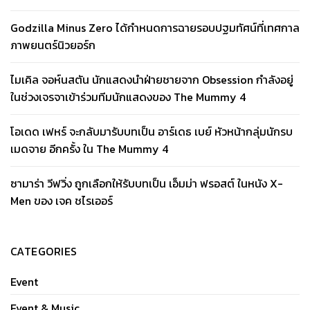
Godzilla Minus Zero ได้กำหนดการฉายรอบปฐมทัศน์ที่เทศกาล
ภาพยนตร์นิวยอร์ก
ไมเคิล จอห์นสตัน นักแสดงนำฝ่ายชายจาก Obsession กำลังอยู่
ในช่วงเจรจาเข้าร่วมทีมนักแสดงของ The Mummy 4
โอเดด เฟหร์ จะกลับมารับบทเป็น อาร์เดธ เบย์ หัวหน้ากลุ่มนักรบ
เมดจาย อีกครั้ง ใน The Mummy 4
ซามาร่า วีฟวิ่ง ถูกเลือกให้รับบทเป็น เอ็มม่า ฟรอสต์ ในหนัง X-
Men ของ เจค ชไรเออร์
CATEGORIES
Event
Event & Music