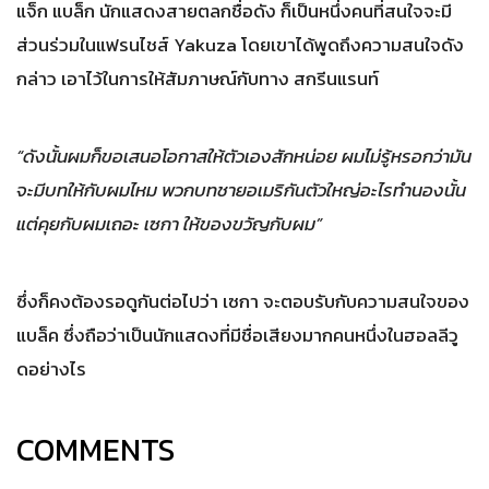
แจ็ก แบล็ก นักแสดงสายตลกชื่อดัง ก็เป็นหนึ่งคนที่สนใจจะมี
ส่วนร่วมในแฟรนไชส์ Yakuza โดยเขาได้พูดถึงความสนใจดัง
กล่าว เอาไว้ในการให้สัมภาษณ์กับทาง สกรีนแรนท์
“ดังนั้นผมก็ขอเสนอโอกาสให้ตัวเองสักหน่อย ผมไม่รู้หรอกว่ามัน
จะมีบทให้กับผมไหม พวกบทชายอเมริกันตัวใหญ่อะไรทำนองนั้น
แต่คุยกับผมเถอะ เซกา ให้ของขวัญกับผม”
ซึ่งก็คงต้องรอดูกันต่อไปว่า เซกา จะตอบรับกับความสนใจของ
แบล็ค ซึ่งถือว่าเป็นนักแสดงที่มีชื่อเสียงมากคนหนึ่งในฮอลลีวู
ดอย่างไร
COMMENTS