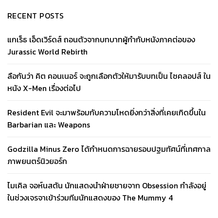
RECENT POSTS
แกเร็ธ เอ็ดเวิร์ดส์ ถอนตัวจากบทบาทผู้กำกับหนังภาคต่อของ
Jurassic World Rebirth
ลือกันว่า คิต คอนเนอร์ จะถูกเลือกตัวให้มารับบทเป็น ไซคลอปส์ ใน
หนัง X-Men เรื่องต่อไป
Resident Evil จะมาพร้อมกับความโหดยิ่งกว่าสิ่งที่เคยเกิดขึ้นใน
Barbarian และ Weapons
Godzilla Minus Zero ได้กำหนดการฉายรอบปฐมทัศน์ที่เทศกาล
ภาพยนตร์นิวยอร์ก
ไมเคิล จอห์นสตัน นักแสดงนำฝ่ายชายจาก Obsession กำลังอยู่
ในช่วงเจรจาเข้าร่วมทีมนักแสดงของ The Mummy 4