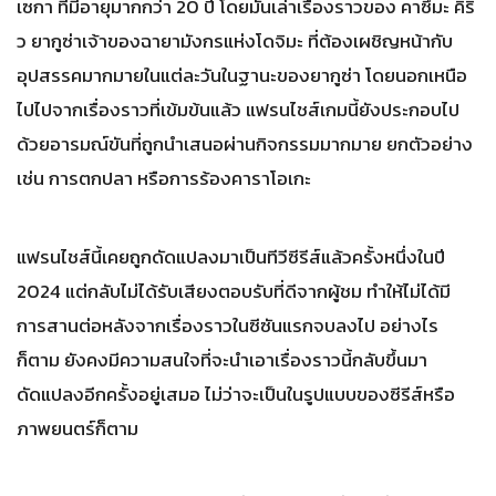
เซกา ที่มีอายุมากกว่า 20 ปี โดยมันเล่าเรื่องราวของ คาซึมะ คิริ
ว ยากูซ่าเจ้าของฉายามังกรแห่งโดจิมะ ที่ต้องเผชิญหน้ากับ
อุปสรรคมากมายในแต่ละวันในฐานะของยากูซ่า โดยนอกเหนือ
ไปไปจากเรื่องราวที่เข้มข้นแล้ว แฟรนไชส์เกมนี้ยังประกอบไป
ด้วยอารมณ์ขันที่ถูกนำเสนอผ่านกิจกรรมมากมาย ยกตัวอย่าง
เช่น การตกปลา หรือการร้องคาราโอเกะ
แฟรนไชส์นี้เคยถูกดัดแปลงมาเป็นทีวีซีรีส์แล้วครั้งหนึ่งในปี
2024 แต่กลับไม่ได้รับเสียงตอบรับที่ดีจากผู้ชม ทำให้ไม่ได้มี
การสานต่อหลังจากเรื่องราวในซีซันแรกจบลงไป อย่างไร
ก็ตาม ยังคงมีความสนใจที่จะนำเอาเรื่องราวนี้กลับขึ้นมา
ดัดแปลงอีกครั้งอยู่เสมอ ไม่ว่าจะเป็นในรูปแบบของซีรีส์หรือ
ภาพยนตร์ก็ตาม