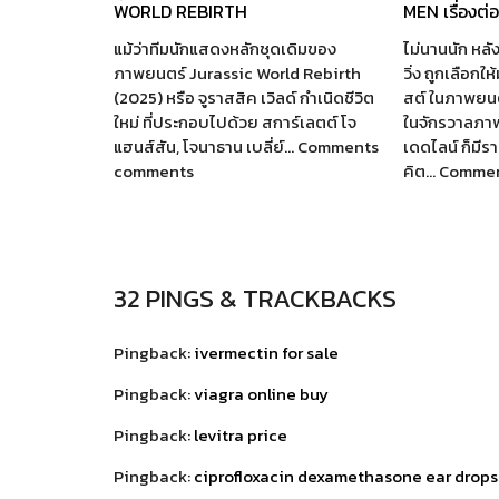
WORLD REBIRTH
MEN เรื่องต่
แม้ว่าทีมนักแสดงหลักชุดเดิมของ
ไม่นานนัก หลัง
ภาพยนตร์ Jurassic World Rebirth
วิ่ง ถูกเลือกใ
(2025) หรือ จูราสสิค เวิลด์ กำเนิดชีวิต
สต์ ในภาพยนตร
ใหม่ ที่ประกอบไปด้วย สการ์เลตต์ โจ
ในจักรวาลภา
แฮนส์สัน, โจนาธาน เบลี่ย์… Comments
เดดไลน์ ก็มี
comments
คิต… Comme
32 PINGS & TRACKBACKS
Pingback:
ivermectin for sale
Pingback:
viagra online buy
Pingback:
levitra price
Pingback:
ciprofloxacin dexamethasone ear drops