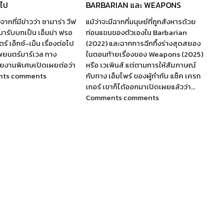
อไป
BARBARIAN และ WEAPONS
จากที่มีข่าวว่า ซามาร่า วีฟ
แม้ว่าจะมีฉากที่มนุษย์ที่ถูกสังหารด้วย
ห้มารับบทเป็น เอ็มม่า ฟรอ
ท่อนแขนของตัวเองใน Barbarian
์ เอ็กซ์-เม็น เรื่องต่อไป
(2022) และฉากการฉีกทึ้งร่างสุดสยอง
พยนตร์มาร์เวล ทาง
ในตอนท้ายเรื่องของ Weapons (2025)
รายงานพิเศษเปิดเผยต่อว่า
หรือ เวเพินส์ แต่ตามการให้สัมภาษณ์
nts comments
กับทาง เอ็มไพร์ ของผู้กำกับ แซ็ค เครก
เกอร์ เขาก็ได้ออกมาเปิดเผยแล้วว่า…
Comments comments