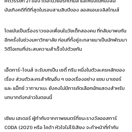
ศตวรรษที่ 21 ของ เดอะนิวยอร์กไทมส์ และหนังในหนังสือ
บันเทิงคดีที่ดีที่สุดในรอบสามสิบปีของ ลอสแอนเจลิสไทมส์
โดยมันเป็นเรื่องราวของเพื่อนในวัยเด็กสองคน ที่กลับมาพบกัน
อีกครั้งในช่วงมหาวิทยาลัย ก่อนที่ทั้งคู่จะกลายมาเป็นนักพัฒนา
วิดีโอเกมที่ประสบความสำเร็จไปด้วยกัน
เอ็ดการ์-โจนส์ จะรับบทเป็น เซดี้ กรีน หนึ่งในตัวละครหลักของ
เรื่อง ส่วนตัวละครสำคัญอื่น ๆ ของเรื่องอย่าง แซม มาเซอร์
และ แม็กซ์ วาทานาเบะ ยังคงไม่มีการคัดเลือกนักแสดงสำหรับ
บทบาทดังกล่าวในตอนนี้
เซียน เฮเดอร์ ผู้กำกับจากภาพยนตร์ที่ชนะรางวัลออสการ์
CODA (2021) หรือ โคด้า หัวใจไม่ไร้เสียง จะทำหน้าที่กำกับ