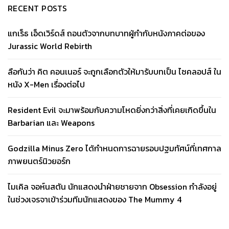
RECENT POSTS
แกเร็ธ เอ็ดเวิร์ดส์ ถอนตัวจากบทบาทผู้กำกับหนังภาคต่อของ
Jurassic World Rebirth
ลือกันว่า คิต คอนเนอร์ จะถูกเลือกตัวให้มารับบทเป็น ไซคลอปส์ ใน
หนัง X-Men เรื่องต่อไป
Resident Evil จะมาพร้อมกับความโหดยิ่งกว่าสิ่งที่เคยเกิดขึ้นใน
Barbarian และ Weapons
Godzilla Minus Zero ได้กำหนดการฉายรอบปฐมทัศน์ที่เทศกาล
ภาพยนตร์นิวยอร์ก
ไมเคิล จอห์นสตัน นักแสดงนำฝ่ายชายจาก Obsession กำลังอยู่
ในช่วงเจรจาเข้าร่วมทีมนักแสดงของ The Mummy 4