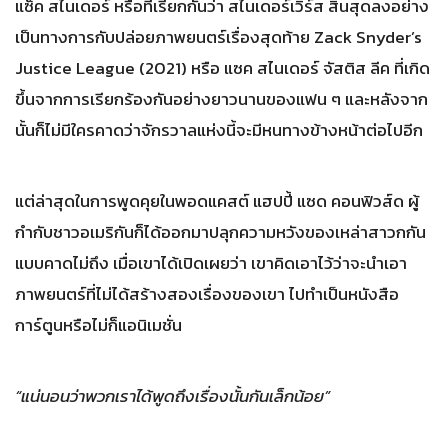
แซ็ค สไนเดอร์ หรือที่เรียกกันว่า สไนเดอร์เวิร์ส สิ้นสุดลงอย่าง
เป็นทางการกับปล่อยภาพยนตร์เรื่องสุดท้าย Zack Snyder’s
Justice League (2021) หรือ แซค สไนเดอร์ จัสติส ลีค ที่เกิด
ขึ้นจากการเรียกร้องกันอย่างยาวนานของแฟน ๆ และหลังจาก
นั้นก็ไม่มีใครคาดว่าจักรวาลแห่งนี้จะมีหนทางข้างหน้าต่อไปอีก
แต่ล่าสุดในการพูดคุยในพอดแคสต์ แฮปปี้ แซด คอนฟิวส์ด ผู้
กำกับชาวอเมริกันก็ได้ออกมาปลุกความหวังของเหล่าสาวกกัน
แบบคาดไม่ถึง เมื่อเขาได้เปิดเผยว่า เขาคิดเอาไว้ว่าจะนำเอา
ภาพยนตร์ที่ไม่ได้สร้างสองเรื่องของเขา ไปทำเป็นหนังสือ
การ์ตูนหรือไม่ก็แอนิเมชั่น
“แน่นอนว่าพวกเราได้พูดถึงเรื่องนั้นกันเล็กน้อย”