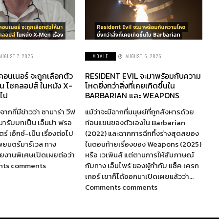
AUGUST 7, 2026
MOVIE
AUGUST 6, 2026
 คอนเนอร์ จะถูกเลือกตัว
RESIDENT EVIL จะมาพร้อมกับความ
็น ไซคลอปส์ ในหนัง X-
โหดยิ่งกว่าสิ่งที่เคยเกิดขึ้นใน
อไป
BARBARIAN และ WEAPONS
จากที่มีข่าวว่า ซามาร่า วีฟ
แม้ว่าจะมีฉากที่มนุษย์ที่ถูกสังหารด้วย
ห้มารับบทเป็น เอ็มม่า ฟรอ
ท่อนแขนของตัวเองใน Barbarian
์ เอ็กซ์-เม็น เรื่องต่อไป
(2022) และฉากการฉีกทึ้งร่างสุดสยอง
พยนตร์มาร์เวล ทาง
ในตอนท้ายเรื่องของ Weapons (2025)
รายงานพิเศษเปิดเผยต่อว่า
หรือ เวเพินส์ แต่ตามการให้สัมภาษณ์
nts comments
กับทาง เอ็มไพร์ ของผู้กำกับ แซ็ค เครก
เกอร์ เขาก็ได้ออกมาเปิดเผยแล้วว่า…
Comments comments