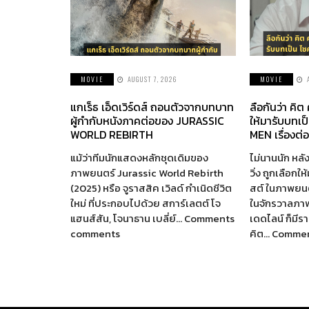
MOVIE
AUGUST 7, 2026
MOVIE
แกเร็ธ เอ็ดเวิร์ดส์ ถอนตัวจากบทบาท
ลือกันว่า คิต
ผู้กำกับหนังภาคต่อของ JURASSIC
ให้มารับบทเป
WORLD REBIRTH
MEN เรื่องต่
แม้ว่าทีมนักแสดงหลักชุดเดิมของ
ไม่นานนัก หลัง
ภาพยนตร์ Jurassic World Rebirth
วิ่ง ถูกเลือกใ
(2025) หรือ จูราสสิค เวิลด์ กำเนิดชีวิต
สต์ ในภาพยนตร
ใหม่ ที่ประกอบไปด้วย สการ์เลตต์ โจ
ในจักรวาลภา
แฮนส์สัน, โจนาธาน เบลี่ย์… Comments
เดดไลน์ ก็มี
comments
คิต… Comme