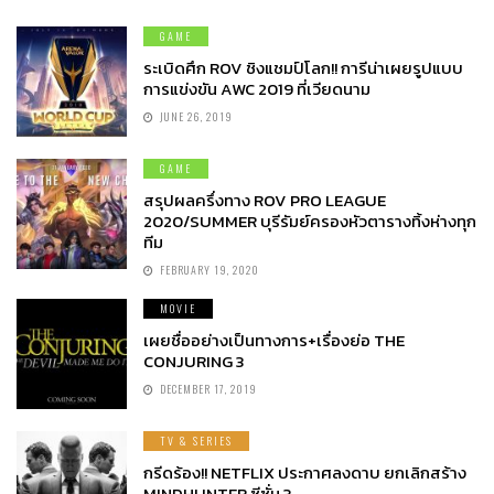
GAME
ระเบิดศึก ROV ชิงแชมป์โลก!! การีน่าเผยรูปแบบ
การแข่งขัน AWC 2019 ที่เวียดนาม
JUNE 26, 2019
GAME
สรุปผลครึ่งทาง ROV PRO LEAGUE
2020/SUMMER บุรีรัมย์ครองหัวตารางทิ้งห่างทุก
ทีม
FEBRUARY 19, 2020
MOVIE
เผยชื่ออย่างเป็นทางการ+เรื่องย่อ THE
CONJURING 3
DECEMBER 17, 2019
TV & SERIES
กรีดร้อง!! NETFLIX ประกาศลงดาบ ยกเลิกสร้าง
MINDHUNTER ซีซั่น 3