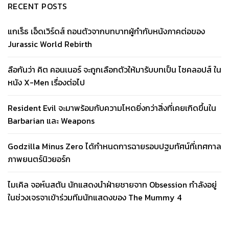
RECENT POSTS
แกเร็ธ เอ็ดเวิร์ดส์ ถอนตัวจากบทบาทผู้กำกับหนังภาคต่อของ
Jurassic World Rebirth
ลือกันว่า คิต คอนเนอร์ จะถูกเลือกตัวให้มารับบทเป็น ไซคลอปส์ ใน
หนัง X-Men เรื่องต่อไป
Resident Evil จะมาพร้อมกับความโหดยิ่งกว่าสิ่งที่เคยเกิดขึ้นใน
Barbarian และ Weapons
Godzilla Minus Zero ได้กำหนดการฉายรอบปฐมทัศน์ที่เทศกาล
ภาพยนตร์นิวยอร์ก
ไมเคิล จอห์นสตัน นักแสดงนำฝ่ายชายจาก Obsession กำลังอยู่
ในช่วงเจรจาเข้าร่วมทีมนักแสดงของ The Mummy 4