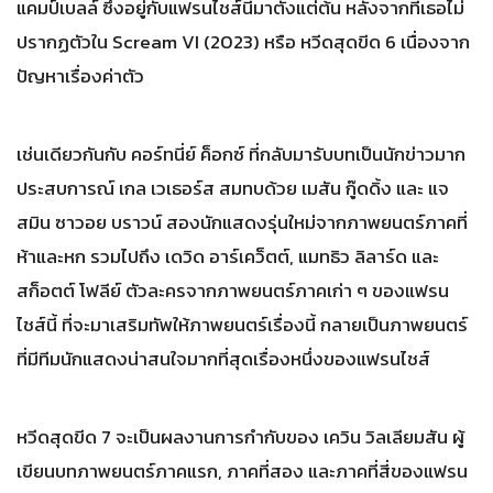
แคมป์เบลล์ ซึ่งอยู่กับแฟรนไชส์นี้มาตั้งแต่ต้น หลังจากที่เธอไม่
ปรากฏตัวใน Scream VI (2023) หรือ หวีดสุดขีด 6 เนื่องจาก
ปัญหาเรื่องค่าตัว
เช่นเดียวกันกับ คอร์ทนี่ย์ ค็อกซ์ ที่กลับมารับบทเป็นนักข่าวมาก
ประสบการณ์ เกล เวเธอร์ส สมทบด้วย เมสัน กู๊ดดิ้ง และ แจ
สมิน ซาวอย บราวน์ สองนักแสดงรุ่นใหม่จากภาพยนตร์ภาคที่
ห้าและหก รวมไปถึง เดวิด อาร์เคว็ตต์, แมทธิว ลิลาร์ด และ
สก็อตต์ โฟลีย์ ตัวละครจากภาพยนตร์ภาคเก่า ๆ ของแฟรน
ไชส์นี้ ที่จะมาเสริมทัพให้ภาพยนตร์เรื่องนี้ กลายเป็นภาพยนตร์
ที่มีทีมนักแสดงน่าสนใจมากที่สุดเรื่องหนึ่งของแฟรนไชส์
หวีดสุดขีด 7 จะเป็นผลงานการกำกับของ เควิน วิลเลียมสัน ผู้
เขียนบทภาพยนตร์ภาคแรก, ภาคที่สอง และภาคที่สี่ของแฟรน