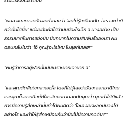
ระมัดระวังในระดับนี้”
“พอล คงจะบอกกับผมทำนองว่า ‘ผมไม่รู้เหมือนกัน ว่าเราจะทำดี
กว่านั้นได้มั้ย’ แต่ผมสัมผัสได้ว่ามันมีอะไรเล็ก ๆ บางอย่าง เป็น
ธรรมชาติในการแข่งขัน มีบทบาทในความสัมพันธ์ของเรา ผม
ตอบกลับไปว่า ‘โอ้ คุณรู้อะไรไหม ไปลุยกันเลย!’”
“ผมรู้ว่าการอยู่ฟากนั้นมันเปราะมากเอามาก ๆ”
“และคุณตัดสินใจหลายครั้ง โดยที่ไม่รู้เลยว่ามันจะออกมาดีไหม
และคุณก็อยากที่จะให้ใครสักคนมาบอกกับคุณว่า คุณทำได้ดีแล้ว
การมีความรู้สึกเหล่านั้นทำได้ผมคิดว่า ‘โอเค ผมจะลดมันลงได้
อย่างไร และทำให้รู้สึกเหมือนกับว่ามันไม่มีความกดดัน?’”