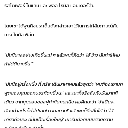
ริสโตเฟอร์ โนแลน และ พอล โธมัส แอนเดอร์สัน
โดยเขาได้พูดถึงประเด็นดังกล่าวเอาไว้ในการให้สัมภาษณ์กับ
ทาง โททัล ฟิล์ม
“มันมีบางอย่างเกิดขึ้นแน่ ๆ แล้วผมก็คิดว่า ‘โอ้ ว้าว นั่นทำให้ผม
ทำได้ดีมากขึ้น’”
“มันมีอยู่ครั้งหนึ่ง ที่ คริส เดินมาหาผมแล้วพูดว่า ‘ผมต้องเอาบท
พูดของคุณออกบรรทัดหนึ่งนะ’ และเขาก็จริงจังกับมันมากที
เดียว จากมุมมองของผู้กำกับคนหนึ่ง ผมคิดนะว่า ‘จำเป็นจะ
ต้องทำอะไรก็ทำไปเลย! ตามสบาย!’ แล้วผมก็นึกขึ้นได้ว่า ‘โอ้
เดี๋ยวก่อนนะ นี่มันเป็นเรื่องใหญ่’ เขารับมือกับมันด้วยความ