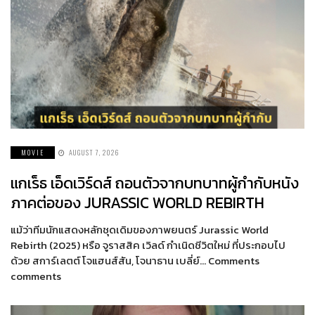
MOVIE
AUGUST 7, 2026
แกเร็ธ เอ็ดเวิร์ดส์ ถอนตัวจากบทบาทผู้กำกับหนัง
ภาคต่อของ JURASSIC WORLD REBIRTH
แม้ว่าทีมนักแสดงหลักชุดเดิมของภาพยนตร์ Jurassic World
Rebirth (2025) หรือ จูราสสิค เวิลด์ กำเนิดชีวิตใหม่ ที่ประกอบไป
ด้วย สการ์เลตต์ โจแฮนส์สัน, โจนาธาน เบลี่ย์… Comments
comments