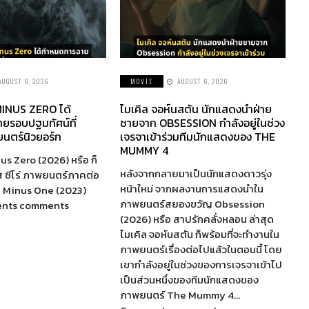
AUGUST 6, 2026
MOVIE
AUGUST 6, 2026
INUS ZERO ได้
ไมเคิล จอห์นสตัน นักแสดงนำฝ่าย
ยรอบปฐมทัศน์ที่
ชายจาก OBSESSION กำลังอยู่ในช่วง
นตร์นิวยอร์ก
เจรจาเข้าร่วมทีมนักแสดงของ THE
MUMMY 4
us Zero (2026) หรือ ก็
หลังจากกลายมาเป็นนักแสดงดาวรุ่ง
ส ซีโร่ ภาพยนตร์ภาคต่อ
หน้าใหม่ จากผลงานการแสดงนำใน
a Minus One (2023)
ภาพยนตร์สยองขวัญ Obsession
ents comments
(2026) หรือ สาปรักคลั่งหลอน ล่าสุด
ไมเคิล จอห์นสตัน ก็พร้อมที่จะทำงานใน
ภาพยนตร์เรื่องต่อไปแล้วในตอนนี้ โดย
เขากำลังอยู่ในช่วงของการเจรจาเข้าไป
เป็นส่วนหนึ่งของทีมนักแสดงของ
ภาพยนตร์ The Mummy 4…