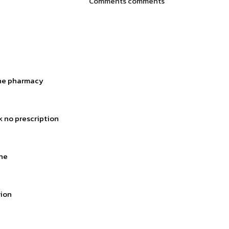
Comments comments
ne pharmacy
k no prescription
ne
tion