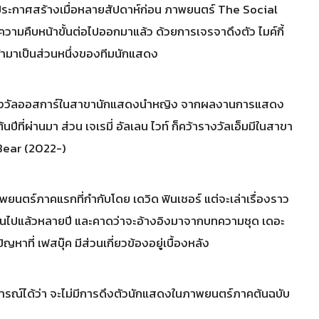
ระกาศสร้างเมื่อหลายสัปดาห์ก่อน ภาพยนตร์ The Social
ีความคืบหน้าขั้นต่อไปออกมาแล้ว ด้วยการเจรจาดึงตัว ไมค์กี้
เข้ามาเป็นส่วนหนึ่งของทีมนักแสดง
้ารางวัลออสการ์ในสาขานักแสดงนำหญิง จากผลงานการแสดง
ีที่ผ่านมา ส่วน เจเรมี่ อัลเลน ไวท์ ก็คว้ารางวัลเอ็มมีในสาขา
Bear (2022-)
ยนตร์ภาคแรกที่กำกับโดย เดวิด ฟินเชอร์ แต่จะเล่าเรื่องราว
่านไปแล้วหลายปี และคาดว่าจะอ้างอิงมาจากบทความชุด เดอะ
ัญหาที่ เฟสบุ๊ค มีส่วนเกี่ยวข้องอยู่เบื้องหลัง
ดการณ์ได้ว่า จะไม่มีการดึงตัวนักแสดงในภาพยนตร์ภาคต้นฉบับ