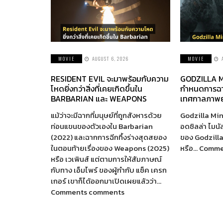
MOVIE
AUGUST 6, 2026
MOVIE
RESIDENT EVIL จะมาพร้อมกับความ
GODZILLA M
โหดยิ่งกว่าสิ่งที่เคยเกิดขึ้นใน
กำหนดการฉา
BARBARIAN และ WEAPONS
เทศกาลภาพย
แม้ว่าจะมีฉากที่มนุษย์ที่ถูกสังหารด้วย
Godzilla Min
ท่อนแขนของตัวเองใน Barbarian
อดซิลล่า ไมนั
(2022) และฉากการฉีกทึ้งร่างสุดสยอง
ของ Godzill
ในตอนท้ายเรื่องของ Weapons (2025)
หรือ… Comm
หรือ เวเพินส์ แต่ตามการให้สัมภาษณ์
กับทาง เอ็มไพร์ ของผู้กำกับ แซ็ค เครก
เกอร์ เขาก็ได้ออกมาเปิดเผยแล้วว่า…
Comments comments