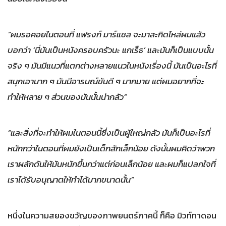
“ผมรอคอยในตอนที่ แฟรงก์ มาร์แชล จะมาสะกิดไหล่ผมแล้ว
บอกว่า ‘นี่มันเป็นหนังครอบครัวนะ แกเร็ธ’ และมันก็เป็นแบบนั้น
จริง ๆ มันมีแนวที่แตกต่างหลายแนวในหนังเรื่องนี้ มันเป็นอะไรที่
สนุกเอามาก ๆ มันมีอารมณ์ขันดี ๆ มากมาย แต่ผมอยากที่จะ
ทำให้หลาย ๆ ส่วนของมันนั้นน่ากลัว”
“และสิ่งที่จะทำให้ผมในตอนนี้ซึ่งเป็นผู้ใหญ่กลัว มันก็เป็นอะไรที่
หนักกว่าในตอนที่ผมยังเป็นเด็กสักเล็กน้อย ดังนั้นผมคิดว่าพวก
เราผลักดันให้มันหนักขึ้นกว่าแต่ก่อนเล็กน้อย และผมก็แปลกใจที่
เราได้รับอนุญาตให้ทำได้มากขนาดนั้น”
หนึ่งในความสยองขวัญของภาพยนตร์ภาคนี้ ก็คือ มิวท์ทาดอน