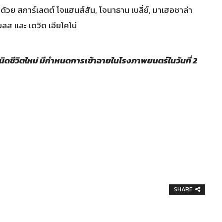
วย สการ์เลตต์ โจแฮนส์สัน, โจนาธาน เบลี่ย์, มาเฮอชาล่า
 เบลส และ เดวิด เอียโคโน่
ำเนิดชีวิตใหม่ มีกำหนดการเข้าฉายในโรงภาพยนตร์ในวันที่ 2
SHARE