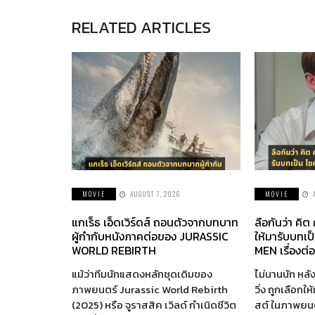
RELATED ARTICLES
MOVIE
AUGUST 7, 2026
MOVIE
แกเร็ธ เอ็ดเวิร์ดส์ ถอนตัวจากบทบาท
ลือกันว่า คิต
ผู้กำกับหนังภาคต่อของ JURASSIC
ให้มารับบทเป
WORLD REBIRTH
MEN เรื่องต่
แม้ว่าทีมนักแสดงหลักชุดเดิมของ
ไม่นานนัก หลัง
ภาพยนตร์ Jurassic World Rebirth
วิ่ง ถูกเลือกใ
(2025) หรือ จูราสสิค เวิลด์ กำเนิดชีวิต
สต์ ในภาพยนตร