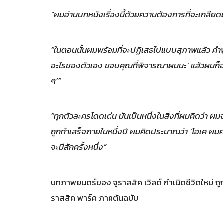
“ผมอ่านบทหนังเรื่องนี้ด้วยความต้องการที่จะเกลียด
“ในตอนนั้นผมพร้อมที่จะปฏิเสธไปแบบสุภาพแล้ว คำพูด
อะไรของตัวเอง ขอบคุณที่พิจารณาผมนะ’ แล้วผมก็อ่านบ
ๆ’”
“ทุกตัวละครโดดเด่น มันเป็นหนึ่งในสิ่งที่ผมคิดว่า ผม
ถูกทำเสร็จภายในหนึ่งปี ผมคิดประมาณว่า ‘โอเค ผมคงจะ
จะมีสักครั้งหนึ่ง”
บทภาพยนตร์ของ จูราสสิค เวิลด์ กำเนิดชีวิตใหม่ ถ
ราสสิค พาร์ค ภาคต้นฉบับ