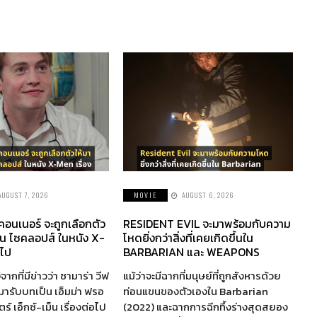
AUGUST 7, 2026
MOVIE
AUGUST 6, 2026
 คอนเนอร์ จะถูกเลือกตัว
RESIDENT EVIL จะมาพร้อมกับความ
็น ไซคลอปส์ ในหนัง X-
โหดยิ่งกว่าสิ่งที่เคยเกิดขึ้นใน
อไป
BARBARIAN และ WEAPONS
จากที่มีข่าวว่า ซามาร่า วีฟ
แม้ว่าจะมีฉากที่มนุษย์ที่ถูกสังหารด้วย
ห้มารับบทเป็น เอ็มม่า ฟรอ
ท่อนแขนของตัวเองใน Barbarian
์ เอ็กซ์-เม็น เรื่องต่อไป
(2022) และฉากการฉีกทึ้งร่างสุดสยอง