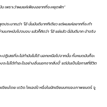
มัน เพราะว่าผมแค่เพียงอยากที่จะหยุดพัก”
ประมาณว่า ‘โอ้ นั่นมันดีมากทีเดียว แต่ผมแค่อยากที่จะทำ
ทหนังไปจนจบ แล้วก็คิดว่า ‘โอ้ แย่แล้ว นี่มันดีมาก บ้าจริง
จะปฏิเสธที่จะไม่ทำมันไม่ได้ นอกเหนือไปจากนั้น ทั้งหมดมันก็จะ
ไม่ได้ทำอะไรอย่างอื่นนอกจากสิ่งนี้’ แต่มันเป็นโอกาสที่ชีวิต
ูกเขียนโดย เดวิด โคเอปป์ หนึ่งในนักเขียนบทของภาพยนตร์ จู