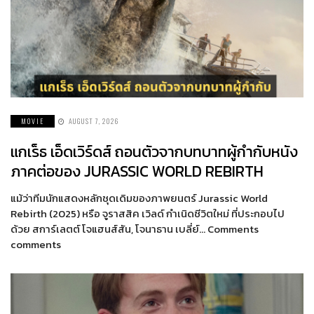
MOVIE
AUGUST 7, 2026
แกเร็ธ เอ็ดเวิร์ดส์ ถอนตัวจากบทบาทผู้กำกับหนัง
ภาคต่อของ JURASSIC WORLD REBIRTH
แม้ว่าทีมนักแสดงหลักชุดเดิมของภาพยนตร์ Jurassic World
Rebirth (2025) หรือ จูราสสิค เวิลด์ กำเนิดชีวิตใหม่ ที่ประกอบไป
ด้วย สการ์เลตต์ โจแฮนส์สัน, โจนาธาน เบลี่ย์… Comments
comments