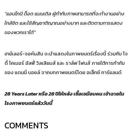
“แอนโทนี ด็อด แมนเติล ผู้กำกับภาพสามารถที่จะทำงานอย่าง
ใกล้ชิด และใช้สัญชาติญาณอย่างมาก และติดตามการแสดง
ของพวกเราได้”
เทย์เลอร์-จอห์นสัน จะนำแสดงในภาพยนตร์เรื่องนี้ ร่วมกับ โจ
ดี้ โคเมอร์ อัลฟี่ วิลเลียมส์ และ ราล์ฟ ไฟนส์ ภายใต้การกำกับ
ของ แดนนี่ บอยล์ จากบทภาพยนตร์โดย อเล็กซ์ การ์แลนด์
28 Years Later หรือ 28 ปีให้หลัง เชื้อเขมือบคน เข้าฉายใน
โรงภาพยนตร์แล้ววันนี้
COMMENTS