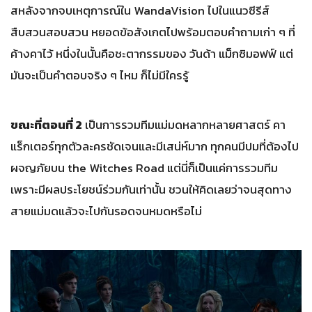
สหลังจากจบเหตุการณ์ใน WandaVision ไปในแนวซีรีส์
สืบสวนสอบสวน หยอดข้อสังเกตไปพร้อมตอบคำถามเก่า ๆ ที่
ค้างคาไว้ หนึ่งในนั้นคือชะตากรรมของ วันด้า แม็กซิมอฟฟ์ แต่
มันจะเป็นคำตอบจริง ๆ ไหม ก็ไม่มีใครรู้
ขณะที่ตอนที่ 2
เป็นการรวมทีมแม่มดหลากหลายศาสตร์ คา
แร็กเตอร์ทุกตัวละครชัดเจนและมีเสน่ห์มาก ทุกคนมีปมที่ต้องไป
ผจญภัยบน the Witches Road แต่นี่ก็เป็นแค่การรวมทีม
เพราะมีผลประโยชน์ร่วมกันเท่านั้น ชวนให้คิดเลยว่าจนสุดทาง
สายแม่มดแล้วจะไปกันรอดจนหมดหรือไม่