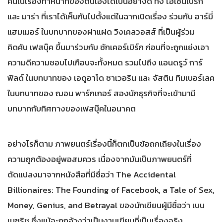
คนในเรื่องทำหน้าที่ของตนเองได้เป็นอย่างดี ทั้ง ไอเซนเบิร์ก
และ มาร่า ที่เราได้เห็นกันไปตั้งแต่ในฉากเปิดเรื่อง ร่วมกับ อาร์มี่
แฮมเมอร์ ในบทบาทของฝาแฝด วิงเคลวอสส์ ที่เป็นผู้ร่วม
คิดค้น เฟสบุ๊ค ขึ้นมาร่วมกับ ซักเคอร์เบิร์ก ก่อนที่จะถูกแย่งเอา
ความดีความชอบไปเกือบจะทั้งหมด รวมไปถึง แอนดรูว์ การ์
ฟิลด์ ในบทบาทของ เอดูอาโด ซาเวอริน และ จัสติน ทิมเบอร์เลค
ในบทบาทของ ฌอน พาร์กเกอร์ สองนักธุรกิจที่จะเข้ามามี
บทบาทกับทิศทางของเฟสบุ๊คในอนาคต
อย่างไรก็ตาม ภาพยนตร์เรื่องนี้ก็ตกเป็นข้อถกเถียงในเรื่อง
ความถูกต้องอยู่พอสมควร เนื่องจากมันเป็นภาพยนตร์ที่
ดัดแปลงมาจากหนังสือที่มีชื่อว่า The Accidental
Billionaires: The Founding of Facebook, a Tale of Sex,
Money, Genius, and Betrayal ของนักเขียนผู้มีชื่อว่า เบน
เมซริช ซึ่งแม้จะถูกอ้างว่าเป็นงานเขียนที่เป็นเรื่องจริง