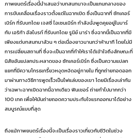
ภาพยนตร์เรื่องนี้นำเสนอว่าบทสนทนาจะเป็นแกนกลางของ
การขับเคลื่อนเรื่องราวตั้งแต่ในฉากเปิด ซึ่งเป็นฉากที่ ซักเคอร์
เบิร์ก ที่รับบทโดย เจสซี่ ไอเซนเบิร์ก กำลังนั่งพูดคุยอยู่ในบาร์
กับ เอริก้า อัลไบรท์ ที่รับบทโดย รูนีย์ มาร่า ซึ่งฉากนี้เป็นฉากที่มี
เพียงแต่บทสนทนาล้วน ๆ ต่อเนื่องยาวนานกว่าห้านาที โดยไม่มี
การเปลี่ยนสถานที่ ซึ่งจะเป็นฉากที่ทำให้เราได้เข้าใจถึงลักษณะที่
นิสัยอันแปลกประหลาดของ ซักเคอร์เบิร์ก ซึ่งเป็นความแปลก
แยกที่มีความโกรธเกรี้ยวหงุดหงิดอยู่ภายใน ที่ถูกถ่ายทอดออก
มาผ่านทางวิธีการพูดเร็วเป็นไฟแล่บของเขา โดยมีเรื่องเล่ากัน
ว่าเฉพาะฉากเปิดฉากนี้ฉากเดียว ฟินเชอร์ ถ่ายทำไปมากกว่า
100 เทค เพื่อให้มันถ่ายถอดความประทับใจแรกออกมาได้อย่าง
สมบูรณ์แบบที่สุด
ถึงแม้ภาพยนตร์เรื่องนี้จะเป็นเรื่องราวเกี่ยวกับชีวิตในช่วง