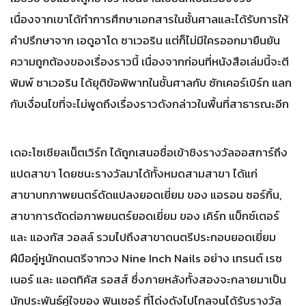
เนื่องจากเขาได้ทำการศึกษาเอกสารในชั้นศาลและได้รับการให้
คำปรึกษาจาก เอดูอาโด ซาเวอริน แต่ก็ไม่มีใครออกมายืนยัน
ความถูกต้องของเรื่องราวนี้ เนื่องจากก่อนที่หนังสือเล่มนี้จะตี
พิมพ์ ซาเวอริน ได้ยุติข้อพิพาทในชั้นศาลกับ ซักเคอร์เบิร์ก แลก
กับเงื่อนไขที่จะไม่พูดถึงเรื่องราวดังกล่าวในพื้นที่สาธารณะอีก
เดอะโซเชียลเน็ตเวิร์ก ได้ถูกเสนอชื่อเข้าชิงรางวัลออสการ์ถึง
แปดสาขา โดยชนะรางวัลมาได้ทั้งหมดสามสาขา ได้แก่
สาขาบทภาพยนตร์ดัดแปลงยอดเยี่ยม ของ แอรอน ซอร์กิ้น,
สาขาการตัดต่อภาพยนตร์ยอดเยี่ยม ของ เคิร์ก แบ็กซ์เตอร์
และ แองกัส วอลล์ รวมไปถึงสาขาดนตรีประกอบยอดเยี่ยม
ฝีมือคู่หูนักดนตรีจากวง Nine Inch Nails อย่าง ​เทรนต์ เรซ
เนอร์ และ แอตทิคัส รอสส์ ซึ่งภายหลังทั้งสองจะกลายมาเป็น
นักประพันธ์คู่ใจของ ฟินเชอร์ ที่โด่งดังไปไกลจนได้รับรางวัล