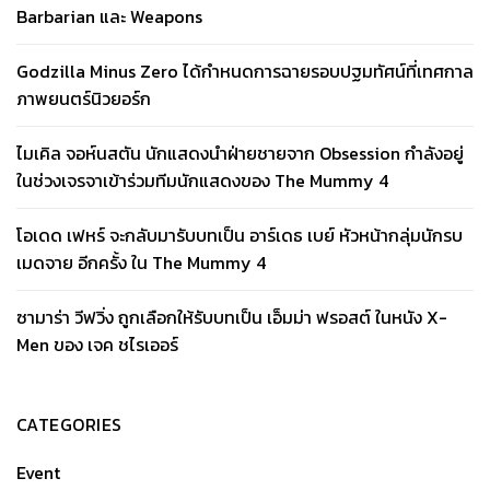
Barbarian และ Weapons
Godzilla Minus Zero ได้กำหนดการฉายรอบปฐมทัศน์ที่เทศกาล
ภาพยนตร์นิวยอร์ก
ไมเคิล จอห์นสตัน นักแสดงนำฝ่ายชายจาก Obsession กำลังอยู่
ในช่วงเจรจาเข้าร่วมทีมนักแสดงของ The Mummy 4
โอเดด เฟหร์ จะกลับมารับบทเป็น อาร์เดธ เบย์ หัวหน้ากลุ่มนักรบ
เมดจาย อีกครั้ง ใน The Mummy 4
ซามาร่า วีฟวิ่ง ถูกเลือกให้รับบทเป็น เอ็มม่า ฟรอสต์ ในหนัง X-
Men ของ เจค ชไรเออร์
CATEGORIES
Event