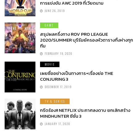
การแข่งขัน AWC 2019 ที่เวียดนาม
JUNE 26, 2019
GAME
สรุปผลครึ่งทาง ROV PRO LEAGUE
2020/SUMMER บุรีรัมย์ครองหัวตารางทิ้งห่างทุก
ทีม
FEBRUARY 19, 2020
MOVIE
เผยชื่ออย่างเป็นทางการ+เรื่องย่อ THE
CONJURING 3
DECEMBER 17, 2019
TV & SERIES
กรีดร้อง!! NETFLIX ประกาศลงดาบ ยกเลิกสร้าง
MINDHUNTER ซีซั่น 3
JANUARY 17, 2020