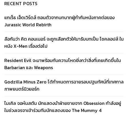
RECENT POSTS
แกเร็ธ เอ็ดเวิร์ดส์ ถอนตัวจากบทบาทผู้กำกับหนังภาคต่อของ
Jurassic World Rebirth
ลือกันว่า คิต คอนเนอร์ จะถูกเลือกตัวให้มารับบทเป็น ไซคลอปส์ ใน
หนัง X-Men เรื่องต่อไป
Resident Evil จะมาพร้อมกับความโหดยิ่งกว่าสิ่งที่เคยเกิดขึ้นใน
Barbarian และ Weapons
Godzilla Minus Zero ได้กำหนดการฉายรอบปฐมทัศน์ที่เทศกาล
ภาพยนตร์นิวยอร์ก
ไมเคิล จอห์นสตัน นักแสดงนำฝ่ายชายจาก Obsession กำลังอยู่
ในช่วงเจรจาเข้าร่วมทีมนักแสดงของ The Mummy 4