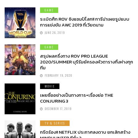
GAME
ระเบิดศึก ROV ชิงแชมป์โลก!! การีน่าเผยรูปแบบ
การแข่งขัน AWC 2019 ที่เวียดนาม
JUNE 26, 2019
GAME
สรุปผลครึ่งทาง ROV PRO LEAGUE
2020/SUMMER บุรีรัมย์ครองหัวตารางทิ้งห่างทุก
ทีม
FEBRUARY 19, 2020
MOVIE
เผยชื่ออย่างเป็นทางการ+เรื่องย่อ THE
CONJURING 3
DECEMBER 17, 2019
TV & SERIES
กรีดร้อง!! NETFLIX ประกาศลงดาบ ยกเลิกสร้าง
MINDHUNTER ซีซั่น 3