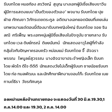
รับบทโดย หมอก้อง สรวิชญ์ สุบุญ นางเอกผู้มีเชื่อเสียงขาวีน
ผู้มีการแสดงแบบ”เป็นตัวของตัวเอง” พจมาน รับบทโดย ปุย
ผ้าย ภัทณชา วิภัทรเดชตระกูล อดีตนางเอกยอดนิยมที่เคยเล่น
บทพจมานแต่ตอนนี้ต้องมารับบทหญิงใหญ่ รับบทโดย จอย ริน
ลณี ศรีเพ็ญ พระเอกหนุ่มผู้มีชื่อเสียงในปัจจุบัน ชายกลาง รับ
บทโดย เวล ดิษย์กรณ์ ดิษยนันทน์ นักแสดงอาวุโสผู้ที่กำลัง
กลุ้มใจกับปัญหาครอบครัว หม่อมแม่ รับบทโดย จิ๊ อัจฉรา
พรรณ ไพบูลย์สุวรรณ นางอิจฉาขาประจำหญิงเล็ก รับบท
โดย ผัดไท ดีใจ ดีดีดี นักแสดงวัยไม่เด็กผู้รับบท ชายน้อยรับบท
โดย ก่อ กมลพัฒนะ และนักศึกษาฝึกงานจอมโก๊ะ รับบทโดย เนย
กานต์ธีรา วัชรทัศนกุล
อลหม่านหลังบ้านทรายทอง จะแสดงวันที่
30
มิ.ย.
19.30,1
ก.ค.
14.00
และ
19.30, 2
ก.ค.
14.00