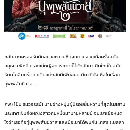
หลังจากครองรักกันอย่างหวานชื่นจนตายจากเมื่อครั้งสมัย
อยุธยา พี่หมื่นและแม่หญิงการะเกดก็ได้กลับมาเกิดใหม่ในสมัย
รัตนโกสินทร์ตอนต้น แต่กลับมีเพียงคนเดียวที่ยังเชื่อในเรื่อง
บุพเพสันนิวาส…
ภพ (โป๊ป ธนวรรธน์) นายช่างหนุ่มผู้มีรอยยิ้มหวานที่สุดในสยาม
ประเทศ ฝันถึงหญิงสาวคนหนึ่งมานานหลายปี จนเขาเชื่อหมด
ใจว่าเธอคือคู่บุพเพสันนิวาส และเมื่อเขาได้พบกับ เกสร (เบลล่า