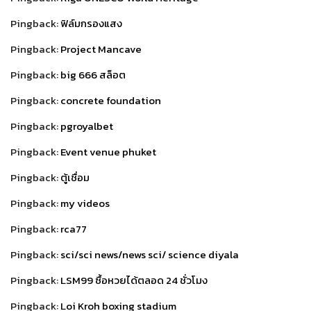
Pingback:
ฟิล์มกรองแสง
Pingback:
Project Mancave
Pingback:
big 666 สล็อต
Pingback:
concrete foundation
Pingback:
pgroyalbet
Pingback:
Event venue phuket
Pingback:
ตู้เชื่อม
Pingback:
my videos
Pingback:
rca77
Pingback:
sci/sci news/news sci/ science diyala
Pingback:
LSM99 ซื้อหวยได้ตลอด 24 ชั่วโมง
Pingback:
Loi Kroh boxing stadium