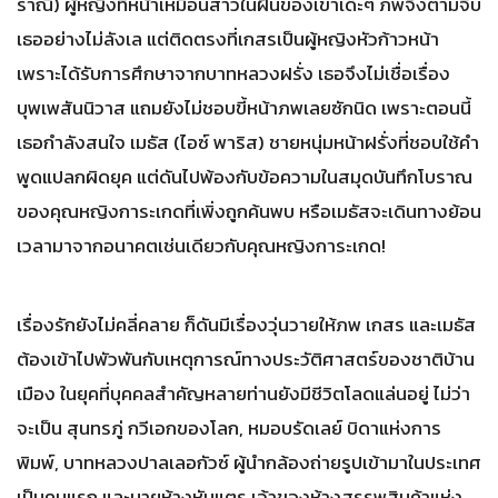
ราณี) ผู้หญิงที่หน้าเหมือนสาวในฝันของเขาเด๊ะๆ ภพจึงตามจีบ
เธออย่างไม่ลังเล แต่ติดตรงที่เกสรเป็นผู้หญิงหัวก้าวหน้า
เพราะได้รับการศึกษาจากบาทหลวงฝรั่ง เธอจึงไม่เชื่อเรื่อง
บุพเพสันนิวาส แถมยังไม่ชอบขี้หน้าภพเลยซักนิด เพราะตอนนี้
เธอกำลังสนใจ เมธัส (ไอซ์ พาริส) ชายหนุ่มหน้าฝรั่งที่ชอบใช้คำ
พูดแปลกผิดยุค แต่ดันไปพ้องกับข้อความในสมุดบันทึกโบราณ
ของคุณหญิงการะเกดที่เพิ่งถูกค้นพบ หรือเมธัสจะเดินทางย้อน
เวลามาจากอนาคตเช่นเดียวกับคุณหญิงการะเกด!
เรื่องรักยังไม่คลี่คลาย ก็ดันมีเรื่องวุ่นวายให้ภพ เกสร และเมธัส
ต้องเข้าไปพัวพันกับเหตุการณ์ทางประวัติศาสตร์ของชาติบ้าน
เมือง ในยุคที่บุคคลสำคัญหลายท่านยังมีชีวิตโลดแล่นอยู่ ไม่ว่า
จะเป็น สุนทรภู่ กวีเอกของโลก, หมอบรัดเลย์ บิดาแห่งการ
พิมพ์, บาทหลวงปาลเลอกัวซ์ ผู้นำกล้องถ่ายรูปเข้ามาในประเทศ
เป็นคนแรก และนายห้างหันแตร เจ้าของห้างสรรพสินค้าแห่ง