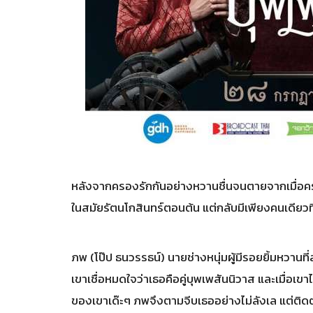
หลังจากครองรักกันอย่างหวานชื่นจนตายจากเมื่อครั้
ในสมัยรัตนโกสินทร์ตอนต้น แต่กลับมีเพียงคนเดียวที่
ภพ (โป๊ป ธนวรรธน์) นายช่างหนุ่มผู้มีรอยยิ้มหวา
เขาเชื่อหมดใจว่าเธอคือคู่บุพเพสันนิวาส และเมื่อเขา
ของเขาเด๊ะๆ ภพจึงตามจีบเธออย่างไม่ลังเล แต่ติดต