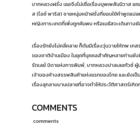
บาทหลวงฝรั่ง เธอจึงไม่เชื่อเรื่องบุพเพสันนิวาส แ
ส (ไอซ์ พาริส) ชายหนุ่มหน้าฝรั่งที่ชอบใช้คำพูด
หญิงการะเกดที่เพิ่งถูกค้นพบ หรือเมธัสจะเดินทา
เรื่องรักยังไม่คลี่คลาย ก็ดันมีเรื่องวุ่นวายให้ภพ 
ของชาติบ้านเมือง ในยุคที่บุคคลสำคัญหลายท่านยังมี
รัดเลย์ บิดาแห่งการพิมพ์, บาทหลวงปาลเลอกัวซ์ ผ
เจ้าของห้างสรรพสินค้าแห่งแรกของไทย และยังเป็น
เรื่องลุกลามบานปลายที่อาจทำให้ประวัติศาสตร์เกิ
COMMENTS
comments