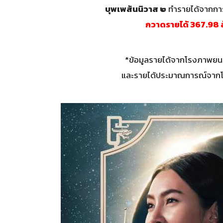
บุพเพสันนิวาส ๒
ทำรายได้จากการเ
กวาดรายได้ 367.98 ล
*ข้อมูลรายได้จากโรงภาพยนตร
และรายได้ประมาณการณ์จากโรง