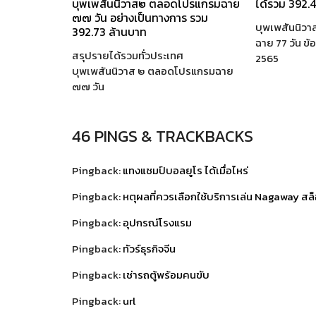
บุพเพสันนิวาส๒ ตลอดโปรแกรมฉาย
ได้รวม 392.4
๗๗ วัน อย่างเป็นทางการ รวม
บุพเพสันนิวา
392.73 ล้านบาท
ฉาย 77 วัน ข้อ
สรุปรายได้รวมทั่วประเทศ
2565
บุพเพสันนิวาส ๒ ตลอดโปรแกรมฉาย
๗๗ วัน
46 PINGS & TRACKBACKS
Pingback:
แทงแชมป์บอลยูโร ได้เมื่อไหร่
Pingback:
หตุผลที่ควรเลือกใช้บริการเล่น Nagaway สล
Pingback:
อุปกรณ์โรงแรม
Pingback:
ทัวร์ธุรกิจจีน
Pingback:
เช่ารถตู้พร้อมคนขับ
Pingback:
url