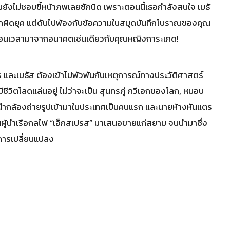
ถมยังไม่ชอบขี้หน้าภพเลยซักนิด เพราะตอนนี้เธอกำลังสนใจ เมธั
แปลกผิดยุค แต่ดันไปพ้องกับข้อความในสมุดบันทึกโบราณของคุณ
งย้อนเวลามาจากอนาคตเช่นเดียวกับคุณหญิงการะเกด!
เกสร และเมธัส ต้องเข้าไปพัวพันกับเหตุการณ์ทางประวัติศาสตร์
ชีวิตโลดแล่นอยู่ ไม่ว่าจะเป็น สุนทรภู่ กวีเอกของโลก, หมอบ
ู้นำกล้องถ่ายรูปเข้ามาในประเทศเป็นคนแรก และนายห้างหันแตร
ผู้นำเรือกลไฟ “เอ็กสเปรส” มาเสนอขายแก่สยาม จนนำมาซึ่ง
ดการเปลี่ยนแปลง