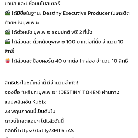
มานัส และมีชื่อบนโปสเตอร์
ได้มีชื่อในฐานะ Destiny Executive Producer ในเครดิต
ท้ายหนังบุพเพ ๒
ได้ตั๋วหนัง บุพเพ ๒ รอบปกติ ฟรี 2 ที่นั่ง
ได้ส่วนลดตั๋วหนังบุพเพ ๒ 100 บาทต่อที่นั่ง จำนวน 10
สิทธิ์
ได้ส่วนลดป๊อบคอร์น 40 บาทต่อ 1 กล่อง จำนวน 10 สิทธิ์
สิทธิประโยชน์เหล่านี้ มีจำนวนจำกัด!
จองซื้อ “เหรียญบุพเพ ๒” (DESTINY TOKEN) ผ่านทาง
แอปพลิเคชัน Kubix
23 พฤษภาคมนี้เป็นต้นไป
ดาวน์โหลดแอปฯ ได้แล้ววันนี้
คลิกที่ https://bit.ly/3MT6nAS