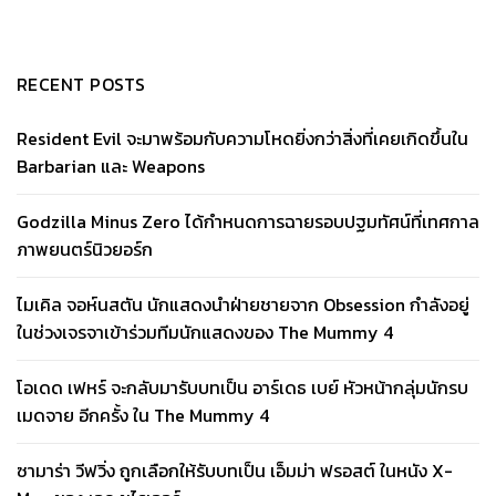
RECENT POSTS
Resident Evil จะมาพร้อมกับความโหดยิ่งกว่าสิ่งที่เคยเกิดขึ้นใน
Barbarian และ Weapons
Godzilla Minus Zero ได้กำหนดการฉายรอบปฐมทัศน์ที่เทศกาล
ภาพยนตร์นิวยอร์ก
ไมเคิล จอห์นสตัน นักแสดงนำฝ่ายชายจาก Obsession กำลังอยู่
ในช่วงเจรจาเข้าร่วมทีมนักแสดงของ The Mummy 4
โอเดด เฟหร์ จะกลับมารับบทเป็น อาร์เดธ เบย์ หัวหน้ากลุ่มนักรบ
เมดจาย อีกครั้ง ใน The Mummy 4
ซามาร่า วีฟวิ่ง ถูกเลือกให้รับบทเป็น เอ็มม่า ฟรอสต์ ในหนัง X-