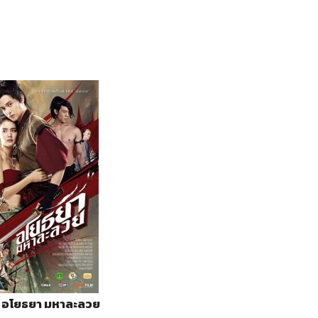
 4 อโยธยา มหาละลวย