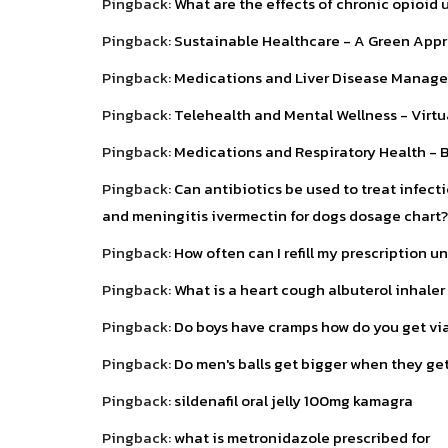
Pingback:
What are the effects of chronic opioid u
Pingback:
Sustainable Healthcare - A Green Appr
Pingback:
Medications and Liver Disease Managem
Pingback:
Telehealth and Mental Wellness - Virtua
Pingback:
Medications and Respiratory Health - Br
Pingback:
Can antibiotics be used to treat infect
and meningitis ivermectin for dogs dosage chart?
Pingback:
How often can I refill my prescription u
Pingback:
What is a heart cough albuterol inhale
Pingback:
Do boys have cramps how do you get vi
Pingback:
Do men's balls get bigger when they get
Pingback:
sildenafil oral jelly 100mg kamagra
Pingback:
what is metronidazole prescribed for