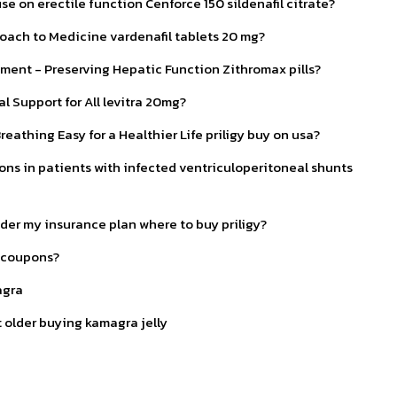
se on erectile function Cenforce 150 sildenafil citrate?
oach to Medicine vardenafil tablets 20 mg?
ent - Preserving Hepatic Function Zithromax pills?
l Support for All levitra 20mg?
eathing Easy for a Healthier Life priligy buy on usa?
ions in patients with infected ventriculoperitoneal shunts
nder my insurance plan where to buy priligy?
r coupons?
agra
 older buying kamagra jelly