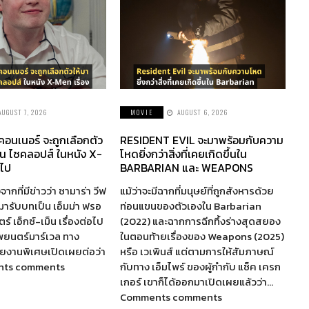
AUGUST 7, 2026
MOVIE
AUGUST 6, 2026
 คอนเนอร์ จะถูกเลือกตัว
RESIDENT EVIL จะมาพร้อมกับความ
็น ไซคลอปส์ ในหนัง X-
โหดยิ่งกว่าสิ่งที่เคยเกิดขึ้นใน
อไป
BARBARIAN และ WEAPONS
จากที่มีข่าวว่า ซามาร่า วีฟ
แม้ว่าจะมีฉากที่มนุษย์ที่ถูกสังหารด้วย
ห้มารับบทเป็น เอ็มม่า ฟรอ
ท่อนแขนของตัวเองใน Barbarian
์ เอ็กซ์-เม็น เรื่องต่อไป
(2022) และฉากการฉีกทึ้งร่างสุดสยอง
พยนตร์มาร์เวล ทาง
ในตอนท้ายเรื่องของ Weapons (2025)
รายงานพิเศษเปิดเผยต่อว่า
หรือ เวเพินส์ แต่ตามการให้สัมภาษณ์
nts comments
กับทาง เอ็มไพร์ ของผู้กำกับ แซ็ค เครก
เกอร์ เขาก็ได้ออกมาเปิดเผยแล้วว่า…
Comments comments