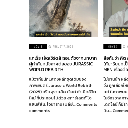
MOVIE
AUGUST 7, 2026
MOVIE
แกเร็ธ เอ็ดเวิร์ดส์ ถอนตัวจากบทบาท
ลือกันว่า คิต
ผู้กำกับหนังภาคต่อของ JURASSIC
ให้มารับบทเป
WORLD REBIRTH
MEN เรื่องต่
แม้ว่าทีมนักแสดงหลักชุดเดิมของ
ไม่นานนัก หลัง
ภาพยนตร์ Jurassic World Rebirth
วิ่ง ถูกเลือกใ
(2025) หรือ จูราสสิค เวิลด์ กำเนิดชีวิต
สต์ ในภาพยนตร
ใหม่ ที่ประกอบไปด้วย สการ์เลตต์ โจ
ในจักรวาลภา
แฮนส์สัน, โจนาธาน เบลี่ย์… Comments
เดดไลน์ ก็มี
comments
คิต… Comme