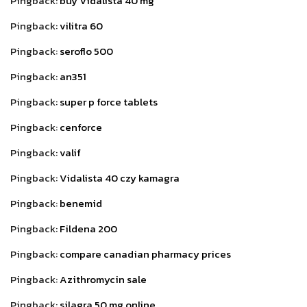
Pingback:
buy Vidalista 40 mg
Pingback:
vilitra 60
Pingback:
seroflo 500
Pingback:
an351
Pingback:
super p force tablets
Pingback:
cenforce
Pingback:
valif
Pingback:
Vidalista 40 czy kamagra
Pingback:
benemid
Pingback:
Fildena 200
Pingback:
compare canadian pharmacy prices
Pingback:
Azithromycin sale
Pingback:
silagra 50 mg online