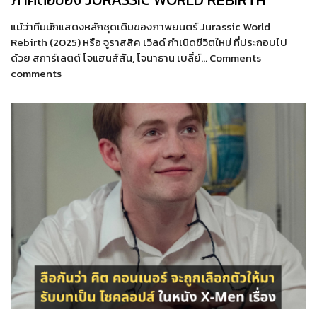
แม้ว่าทีมนักแสดงหลักชุดเดิมของภาพยนตร์ Jurassic World
Rebirth (2025) หรือ จูราสสิค เวิลด์ กำเนิดชีวิตใหม่ ที่ประกอบไป
ด้วย สการ์เลตต์ โจแฮนส์สัน, โจนาธาน เบลี่ย์… Comments
comments