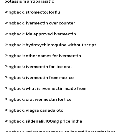
potassium antiparasitic
Pingback:
stromectol for flu
Pingback:
ivermectin over counter
Pingback:
fda approved ivermectin
Pingback:
hydroxychloroquine without script
Pingback:
other names for ivermectin
Pingback:
ivermectin for lice oral
Pingback:
ivermectin from mexico
Pingback:
what is ivermectin made from
Pingback:
oral ivermectin for lice
Pingback:
viagra canada otc
Pingback:
sildenafil 100mg price india
Pingback:
walmart pharmacy online refill prescriptions