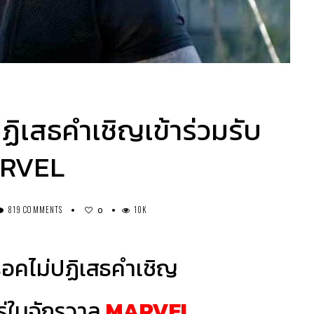
่ปฏิเสธคำเชิญเข้าร่วมรับ
ARVEL
819 COMMENTS
10K
0
 ร็อคไม่ปฏิเสธคำเชิญ
โร่ในจักรวาล
MARVEL